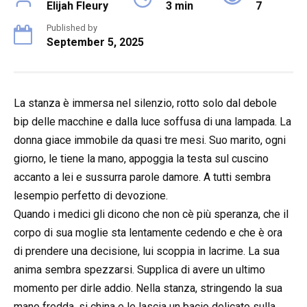
Elijah Fleury
3 min
7
Published by
September 5, 2025
La stanza è immersa nel silenzio, rotto solo dal debole
bip delle macchine e dalla luce soffusa di una lampada. La
donna giace immobile da quasi tre mesi. Suo marito, ogni
giorno, le tiene la mano, appoggia la testa sul cuscino
accanto a lei e sussurra parole damore. A tutti sembra
lesempio perfetto di devozione.
Quando i medici gli dicono che non cè più speranza, che il
corpo di sua moglie sta lentamente cedendo e che è ora
di prendere una decisione, lui scoppia in lacrime. La sua
anima sembra spezzarsi. Supplica di avere un ultimo
momento per dirle addio. Nella stanza, stringendo la sua
mano fredda, si china e le lascia un bacio delicato sulla