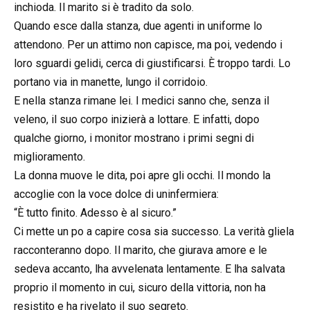
inchioda. Il marito si è tradito da solo.
Quando esce dalla stanza, due agenti in uniforme lo
attendono. Per un attimo non capisce, ma poi, vedendo i
loro sguardi gelidi, cerca di giustificarsi. È troppo tardi. Lo
portano via in manette, lungo il corridoio.
E nella stanza rimane lei. I medici sanno che, senza il
veleno, il suo corpo inizierà a lottare. E infatti, dopo
qualche giorno, i monitor mostrano i primi segni di
miglioramento.
La donna muove le dita, poi apre gli occhi. Il mondo la
accoglie con la voce dolce di uninfermiera:
“È tutto finito. Adesso è al sicuro.”
Ci mette un po a capire cosa sia successo. La verità gliela
racconteranno dopo. Il marito, che giurava amore e le
sedeva accanto, lha avvelenata lentamente. E lha salvata
proprio il momento in cui, sicuro della vittoria, non ha
resistito e ha rivelato il suo segreto.