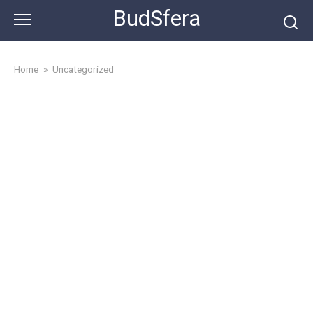
Skip
BudSfera
to
content
Home
»
Uncategorized