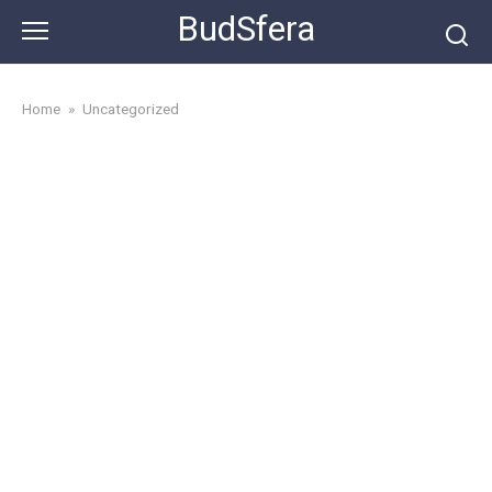
Skip
BudSfera
to
content
Home
»
Uncategorized