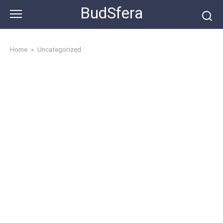
Skip
BudSfera
to
content
Home
»
Uncategorized