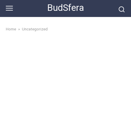
Skip
BudSfera
to
content
Home
»
Uncategorized