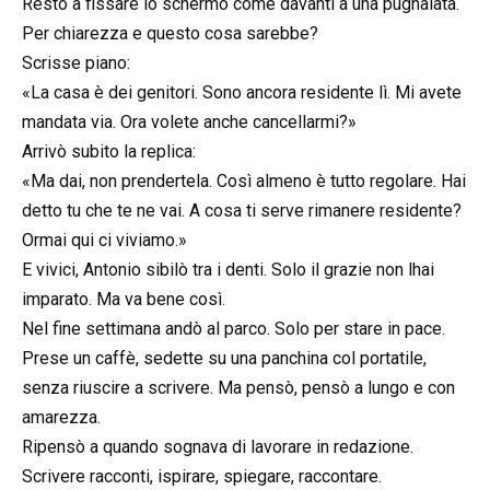
Restò a fissare lo schermo come davanti a una pugnalata.
Per chiarezza e questo cosa sarebbe?
Scrisse piano:
«La casa è dei genitori. Sono ancora residente lì. Mi avete
mandata via. Ora volete anche cancellarmi?»
Arrivò subito la replica:
«Ma dai, non prendertela. Così almeno è tutto regolare. Hai
detto tu che te ne vai. A cosa ti serve rimanere residente?
Ormai qui ci viviamo.»
E vivici, Antonio sibilò tra i denti. Solo il grazie non lhai
imparato. Ma va bene così.
Nel fine settimana andò al parco. Solo per stare in pace.
Prese un caffè, sedette su una panchina col portatile,
senza riuscire a scrivere. Ma pensò, pensò a lungo e con
amarezza.
Ripensò a quando sognava di lavorare in redazione.
Scrivere racconti, ispirare, spiegare, raccontare.