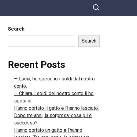
Search
Search
Recent Posts
— Lucia, ho speso io i soldi dal nostro
conto.
— Chiara, i soldi del nostro conto li ho
spesi io.
Hanno portato il gatto e l’hanno lasciato.
Dopo tre anni, la sorpresa: cosa gli è
successo?
Hanno portato un gatto e l’hanno