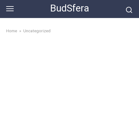
Skip
BudSfera
to
content
Home
»
Uncategorized