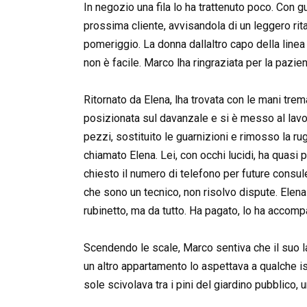
In negozio una fila lo ha trattenuto poco. Con gu
prossima cliente, avvisandola di un leggero ri
pomeriggio. La donna dallaltro capo della linea 
non è facile. Marco lha ringraziata per la pazie
Ritornato da Elena, lha trovata con le mani trem
posizionata sul davanzale e si è messo al lavoro
pezzi, sostituito le guarnizioni e rimosso la ru
chiamato Elena. Lei, con occhi lucidi, ha quasi
chiesto il numero di telefono per future consule
che sono un tecnico, non risolvo dispute. Elena 
rubinetto, ma da tutto. Ha pagato, lo ha accomp
Scendendo le scale, Marco sentiva che il suo la
un altro appartamento lo aspettava a qualche isol
sole scivolava tra i pini del giardino pubblico, 