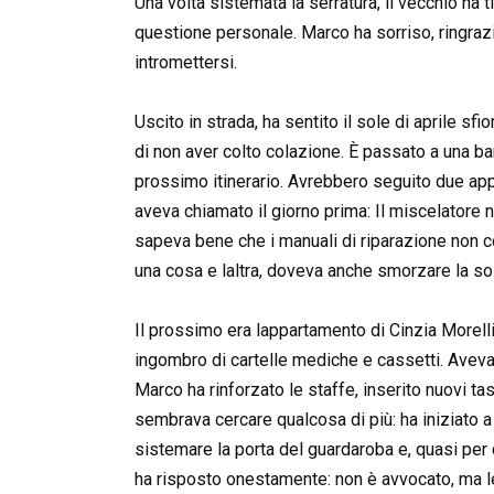
Una volta sistemata la serratura, il vecchio ha 
questione personale. Marco ha sorriso, ringraz
intromettersi.
Uscito in strada, ha sentito il sole di aprile sfi
di non aver colto colazione. È passato a una ba
prossimo itinerario. Avrebbero seguito due appa
aveva chiamato il giorno prima: Il miscelatore 
sapeva bene che i manuali di riparazione non co
una cosa e laltra, doveva anche smorzare la soli
Il prossimo era lappartamento di Cinzia Morelli
ingombro di cartelle mediche e cassetti. Avev
Marco ha rinforzato le staffe, inserito nuovi ta
sembrava cercare qualcosa di più: ha iniziato a 
sistemare la porta del guardaroba e, quasi per 
ha risposto onestamente: non è avvocato, ma le 