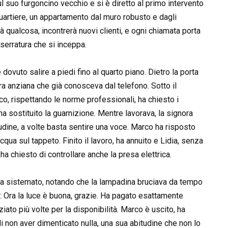
sul suo furgoncino vecchio e si è diretto al primo intervento
 quartiere, un appartamento dal muro robusto e dagli
 qualcosa, incontrerà nuovi clienti, e ogni chiamata porta
 serratura che si inceppa.
ovuto salire a piedi fino al quarto piano. Dietro la porta
ora anziana che già conosceva dal telefono. Sotto il
co, rispettando le norme professionali, ha chiesto i
ha sostituito la guarnizione. Mentre lavorava, la signora
tudine, a volte basta sentire una voce. Marco ha risposto
ua sul tappeto. Finito il lavoro, ha annuito e Lidia, senza
 ha chiesto di controllare anche la presa elettrica.
ha sistemato, notando che la lampadina bruciava da tempo
to: Ora la luce è buona, grazie. Ha pagato esattamente
ato più volte per la disponibilità. Marco è uscito, ha
i non aver dimenticato nulla, una sua abitudine che non lo