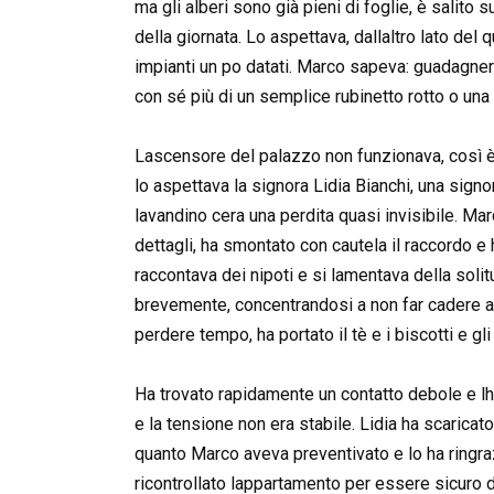
ma gli alberi sono già pieni di foglie, è salito 
della giornata. Lo aspettava, dallaltro lato del
impianti un po datati. Marco sapeva: guadagnerà
con sé più di un semplice rubinetto rotto o una
Lascensore del palazzo non funzionava, così è d
lo aspettava la signora Lidia Bianchi, una sign
lavandino cera una perdita quasi invisibile. Mar
dettagli, ha smontato con cautela il raccordo e 
raccontava dei nipoti e si lamentava della soli
brevemente, concentrandosi a non far cadere acq
perdere tempo, ha portato il tè e i biscotti e gli
Ha trovato rapidamente un contatto debole e l
e la tensione non era stabile. Lidia ha scarica
quanto Marco aveva preventivato e lo ha ringrazi
ricontrollato lappartamento per essere sicuro d