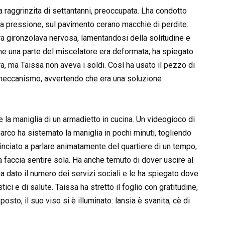
a raggrinzita di settantanni, preoccupata. Lha condotto
la pressione, sul pavimento cerano macchie di perdite.
ra gironzolava nervosa, lamentandosi della solitudine e
che una parte del miscelatore era deformata; ha spiegato
, ma Taissa non aveva i soldi. Così ha usato il pezzo di
l meccanismo, avvertendo che era una soluzione
e la maniglia di un armadietto in cucina. Un videogioco di
arco ha sistemato la maniglia in pochi minuti, togliendo
nciato a parlare animatamente del quartiere di un tempo,
a faccia sentire sola. Ha anche temuto di dover uscire al
a dato il numero dei servizi sociali e le ha spiegato dove
i e di salute. Taissa ha stretto il foglio con gratitudine,
osto, il suo viso si è illuminato: lansia è svanita, cè di