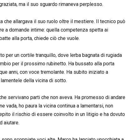
ingraziata, ma il suo sguardo rimaneva perplesso.
 che allargava il suo ruolo oltre il mestiere. Il tecnico può
ere a domande intime: quella competenza spetta ai
batte alla porta, chiede ciò che vuole.
o per un cortile tranquillo, dove lerba bagnata di rugiada
cambio per il prossimo rubinetto. Ha bussato alla porta
que anni, con voce tremolante. Ha subito iniziato a
lamentele della vicina di sotto.
 che servivano parti che non aveva. Ha promesso di andare
ne vada, ho paura la vicina continua a lamentarsi, non
epito il rischio di essere coinvolto in un litigio e ha dovuto
d aiutare.
 sono scoppiate voci alte. Marco ha lanciato unocchiata a