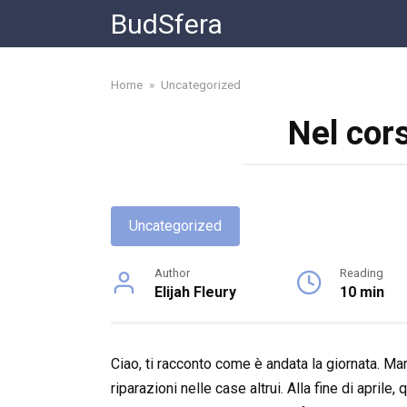
Skip
BudSfera
to
content
Home
»
Uncategorized
Nel cors
Uncategorized
Author
Reading
Elijah Fleury
10 min
Ciao, ti racconto come è andata la giornata. Ma
riparazioni nelle case altrui. Alla fine di aprile