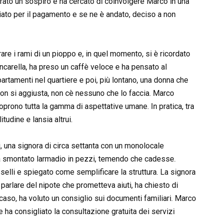
tirato un sospiro e ha cercato di coinvolgere Marco in una
iato per il pagamento e se ne è andato, deciso a non
orare i rami di un pioppo e, in quel momento, si è ricordato
ncarella, ha preso un caffè veloce e ha pensato al
rtamenti nel quartiere e poi, più lontano, una donna che
non si aggiusta, non cè nessuno che lo faccia. Marco
prono tutta la gamma di aspettative umane. In pratica, tra
tudine e lansia altrui.
, una signora di circa settanta con un monolocale
a smontato larmadio in pezzi, temendo che cadesse.
sselli e spiegato come semplificare la struttura. La signora
parlare del nipote che prometteva aiuti, ha chiesto di
caso, ha voluto un consiglio sui documenti familiari. Marco
ha consigliato la consultazione gratuita dei servizi