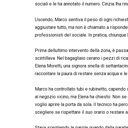
sociali e le ha annotato il numero. Cinzia lha r
Uscendo, Marco sentiva il peso di ogni richiesta
aggiustare tutto, ma non è chiamato a rispond
professionisti del sociale. In pratica, chiunque 
Prima dellultimo intervento della zona, è passat
scintillava. Nel bagagliaio cerano i pezzi di ri
Elena Moretti, una signora snella di settantacin
raccontare la paura di restare senza acqua e le 
Marco ha controllato tubi e rubinetto, capendo
al negozio vicino, ma Elena ha chiesto: Non se 
voglio aprire la porta da sola. Il tecnico ha perc
scegliere se rispettare il suo orario o restare a
Stava scegliendo le parole quando dalla parete