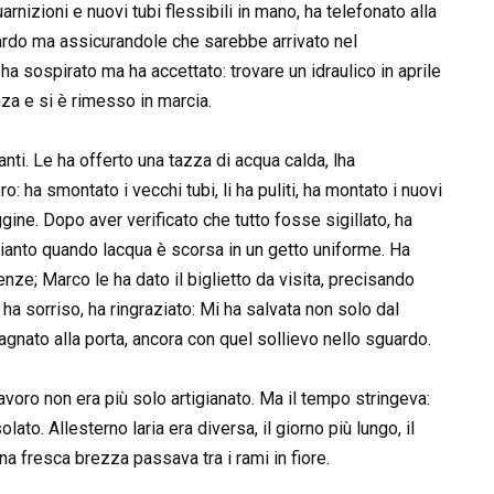
arnizioni e nuovi tubi flessibili in mano, ha telefonato alla
tardo ma assicurandole che sarebbe arrivato nel
ha sospirato ma ha accettato: trovare un idraulico in aprile
nza e si è rimesso in marcia.
anti. Le ha offerto una tazza di acqua calda, lha
: ha smontato i vecchi tubi, li ha puliti, ha montato i nuovi
ggine. Dopo aver verificato che tutto fosse sigillato, ha
 pianto quando lacqua è scorsa in un getto uniforme. Ha
nze; Marco le ha dato il biglietto da visita, precisando
ha sorriso, ha ringraziato: Mi ha salvata non solo dal
agnato alla porta, ancora con quel sollievo nello sguardo.
voro non era più solo artigianato. Ma il tempo stringeva:
ato. Allesterno laria era diversa, il giorno più lungo, il
una fresca brezza passava tra i rami in fiore.