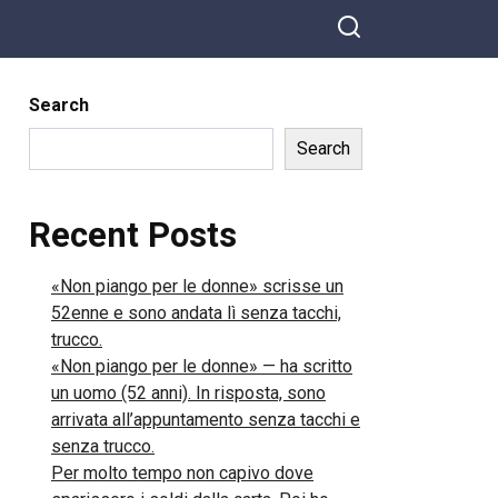
superiore lui rifiuta il mio aiuto e si comporta
come se fossi un estraneo. Mia moglie pensa
che io sia infantile, ma davvero non so più come
Search
affrontarlo.
Search
Recent Posts
«Non piango per le donne» scrisse un
52enne e sono andata lì senza tacchi,
trucco.
«Non piango per le donne» — ha scritto
un uomo (52 anni). In risposta, sono
arrivata all’appuntamento senza tacchi e
senza trucco.
Per molto tempo non capivo dove