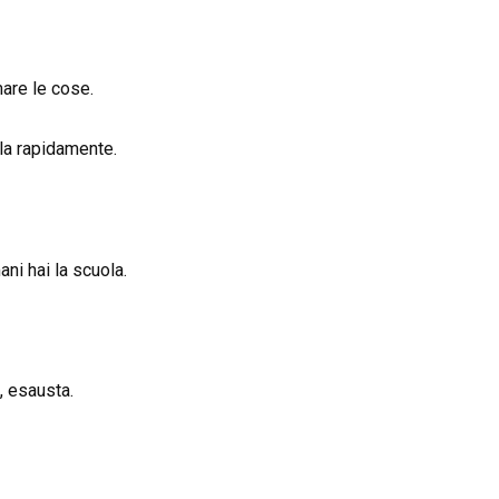
mare le cose.
lla rapidamente.
ni hai la scuola.
, esausta.