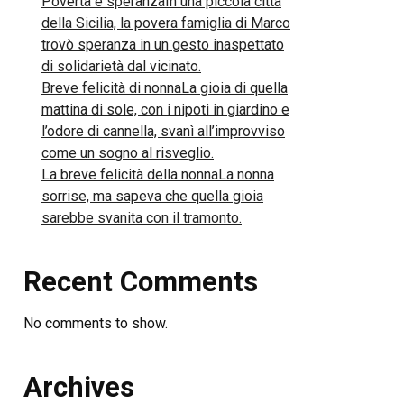
Povertà e speranzaIn una piccola città
della Sicilia, la povera famiglia di Marco
trovò speranza in un gesto inaspettato
di solidarietà dal vicinato.
Breve felicità di nonnaLa gioia di quella
mattina di sole, con i nipoti in giardino e
l’odore di cannella, svanì all’improvviso
come un sogno al risveglio.
La breve felicità della nonnaLa nonna
sorrise, ma sapeva che quella gioia
sarebbe svanita con il tramonto.
Recent Comments
No comments to show.
Archives