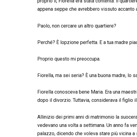
proprio lì, Fiorella era stata contenta: il quarti
appena seppe che avrebbero vissuto accanto a M
Paolo, non cercare un altro quartiere?
Perché? È lopzione perfetta. E a tua madre piac
Proprio questo mi preoccupa.
Fiorella, ma sei seria? È una buona madre, lo sa
Fiorella conosceva bene Maria. Era una maestr
dopo il divorzio. Tuttavia, considerava il figlio 
Allinizio dei primi anni di matrimonio la suocer
vedevano una volta a settimana. Un anno fa ve
palazzo, dicendo che voleva stare più vicina a s