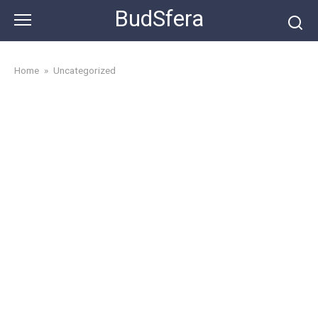
Skip
BudSfera
to
content
Home
»
Uncategorized