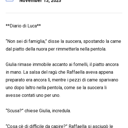
November 13, 2025
**Diario di Luca**
“Non sei di famiglia,” disse la suocera, spostando la carne
dal piatto della nuora per rimmetterla nella pentola.
Giulia rimase immobile accanto ai fornelli, il piatto ancora
in mano. La salsa del ragù che Raffaella aveva appena
preparato era ancora lì, mentre i pezzi di carne sparivano
uno dopo laltro nella pentola, come se la suocera li
avesse contati uno per uno.
“Scusa?” chiese Giulia, incredula.
“Cosa cè di difficile da capire?” Raffaella si asciugò le