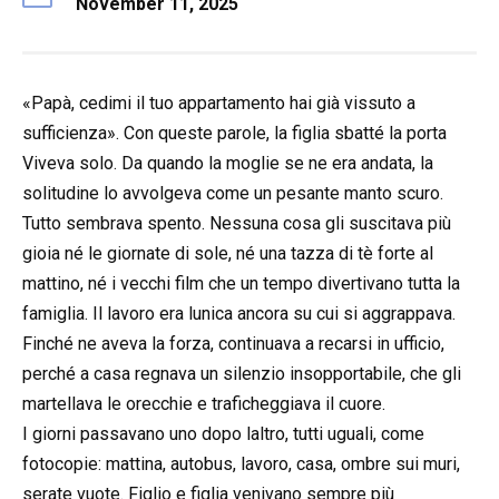
November 11, 2025
«Papà, cedimi il tuo appartamento hai già vissuto a
sufficienza». Con queste parole, la figlia sbatté la porta
Viveva solo. Da quando la moglie se ne era andata, la
solitudine lo avvolgeva come un pesante manto scuro.
Tutto sembrava spento. Nessuna cosa gli suscitava più
gioia né le giornate di sole, né una tazza di tè forte al
mattino, né i vecchi film che un tempo divertivano tutta la
famiglia. Il lavoro era lunica ancora su cui si aggrappava.
Finché ne aveva la forza, continuava a recarsi in ufficio,
perché a casa regnava un silenzio insopportabile, che gli
martellava le orecchie e traficheggiava il cuore.
I giorni passavano uno dopo laltro, tutti uguali, come
fotocopie: mattina, autobus, lavoro, casa, ombre sui muri,
serate vuote. Figlio e figlia venivano sempre più