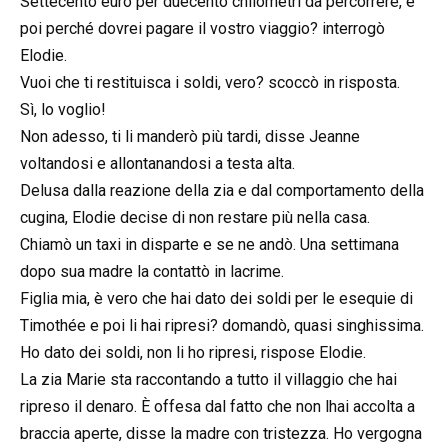
Settecento euro per duecento chilometri da percorrere, e
poi perché dovrei pagare il vostro viaggio? interrogò
Elodie.
Vuoi che ti restituisca i soldi, vero? scoccò in risposta.
Sì, lo voglio!
Non adesso, ti li manderò più tardi, disse Jeanne
voltandosi e allontanandosi a testa alta.
Delusa dalla reazione della zia e dal comportamento della
cugina, Elodie decise di non restare più nella casa.
Chiamò un taxi in disparte e se ne andò. Una settimana
dopo sua madre la contattò in lacrime.
Figlia mia, è vero che hai dato dei soldi per le esequie di
Timothée e poi li hai ripresi? domandò, quasi singhissima.
Ho dato dei soldi, non li ho ripresi, rispose Elodie.
La zia Marie sta raccontando a tutto il villaggio che hai
ripreso il denaro. È offesa dal fatto che non lhai accolta a
braccia aperte, disse la madre con tristezza. Ho vergogna