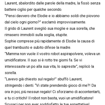
Laurent, sbalordito dalle parole della madre, la fissò senza
battere ciglio per qualche secondo.
“Pensi davvero che Elodie e io abbiamo soldi che piovono
dal cielo ogni giorno?” esclamò improvvisamente.
Il grido di Laurent svegliò sua moglie e sua sorella, che
rimasero immobili sulla soglia, stupite.
Sophie comprese più rapidamente di Elodie la causa di
quel trambusto e subito difese la madre.
“Mamma non vuole il vostro robot aspirapolvere, voleva un
umidificatore. Il suo si è rotto tre giorni fa. Se vi
interessaste un po alla sua vita, lo sapreste”, replicò la
sorella.
“Lavevo già chiesto sul regalo!” sbuffò Laurent,
stringendo i denti. “Vi state prendendo gioco di me?! Da
ora in poi, più nessun regalo! Ci sforziamo di accontentarti,
e tu ci critichi! Il robot non basta, vuoi un umidificatore!
Scusaci per non aver soddisfatto le tue aspettative!