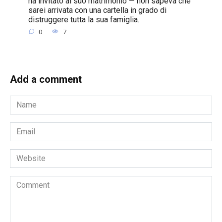
ha invitato al suo matrimonio — non sapeva che
sarei arrivata con una cartella in grado di
distruggere tutta la sua famiglia.
0
7
Add a comment
Name
*
Email
*
Website
Comment