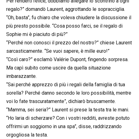
Per renderti felice, dobbiamo allegare lo scontrino a ogni
regalo?” domandò Laurent, aggrottando le sopracciglia.
“Oh, basta”, fu chiaro che voleva chiudere la discussione il
più presto possibile. “Cosa posso farci, se il regalo di
Sophie mi è piaciuto di più?”
“Perché non conosci il prezzo del nostro?” chiese Laurent
sarcasticamente. “Se vuoi sapere, è mille euro!”
“Così caro?” esclamò Valérie Dupont, fingendo sorpresa.
Ma capì subito come uscire da quella situazione
imbarazzante.
“Sai perché apprezzo di più i regali della famiglia di tua
sorella? Perché danno secondo le loro possibilità, mentre
voi lo fate trascuratamente”, dichiarò bruscamente.
“Mamma, sei seria?” Laurent si prese la testa tra le mani.
“Ho laria di scherzare? Con i vostri redditi, avreste potuto
offrirmi un soggiorno in una spa”, disse, raddrizzando
orgogliosa la testa.