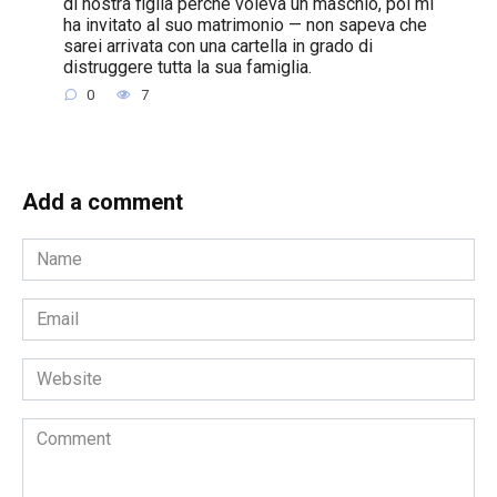
di nostra figlia perché voleva un maschio, poi mi
ha invitato al suo matrimonio — non sapeva che
sarei arrivata con una cartella in grado di
distruggere tutta la sua famiglia.
0
7
Add a comment
Name
*
Email
*
Website
Comment