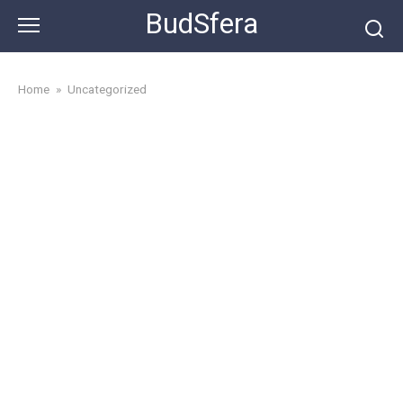
Skip
BudSfera
to
content
Home
»
Uncategorized