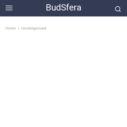
Skip
BudSfera
to
content
Home
»
Uncategorized