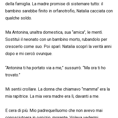
della famiglia. La madre promise di sistemare tutto: il
bambino sarebbe finito in orfanotrofio, Natalia cacciata con
qualche soldo.
Ma Antonina, unaltra domestica, sua “amica”, le mentì.
Sostituì il neonato con un bambino morto, rubandolo per
crescerlo come suo. Poi sparì. Natalia scoprì la verità anni
dopo e mi cercò ovunque.
“Antonina ti ha portato via a me,” sussurrò. “Ma ora ti ho
trovato.”
Mi sentii crollare. La donna che chiamavo “mamma” era la
mia rapitrice. La mia vera madre era lì, davanti a me.
E cera di più. Mio padrequelluomo che non avevo mai
conosciutoera in ospizio, morente. Voleva vedermi.