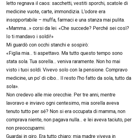
letto regnava il caos: sacchetti, vestiti sporchi, scatole di
medicine vuote, carte, immondizia. L’odore era
insopportabile – muffa, farmaci e una stanza mai pulita.
«Mamma…» corsi da lei. «Che succede? Perché sei così?
Io ti mandavo i soldi!»
Mi guardò con occhi stanchi e sospirò:
«Figlia mia… ti aspettavo. Ma tutto questo tempo sono
stata sola. Tua sorella… veniva raramente. Non ho mai
visto i tuoi soldi. Vivevo solo con la pensione. Compravo
medicine, un po’ di cibo… Il resto l’ho fatto da sola, tutto da
sola».
Non credevo alle mie orecchie. Per tre anni, mentre
lavoravo e inviavo ogni centesimo, mia sorella aveva
tenuto tutto per sé? Non si era occupata di mamma, non
comprava niente, non pagava nulla… e lei aveva taciuto, per
non preoccuparmi.
Guardai in giro. Era tutto chiaro: mia madre viveva in