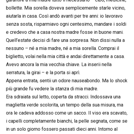
bollette. Mia sorella doveva semplicemente starle vicino,
aiutarla in casa. Così andò avanti per tre anni: io lavoravo
senza sosta, risparmiavo ogni centesimo, mandare i soldi
e credevo che a casa nostra madre fosse in buone mani.
Quell’estate decisi di fare una sorpresa. Non dissi nulla a
nessuno – né a mia madre, né a mia sorella. Comprai il
biglietto, volai nella mia città e andai direttamente a casa.
Avevo ancora la mia vecchia chiave. La inserii nella
serratura, la girai – e la porta si aprì.
Appena entrata, sentii un odore nauseabondo. Ma lo shock
più grande fu vedere la stanza di mia madre.
Era sdraiata sul letto, coperta da stracci. Indossava una
maglietta verde scolorita, un tempo della sua misura, ma
ora le cadeva addosso come un sacco. Il viso era scavato,
i capelli completamente bianchi, la pelle segnata, come se
in un solo giorno fossero passati dieci anni. Intorno al