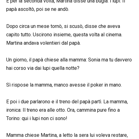
E per la seconda volta, Martina disse una bugia: i lupi. Il
papà ascoltò, poi se ne andò.
Dopo circa un mese tornò, si scusò, disse che aveva
capito tutto. Uscirono insieme, questa volta al cinema.
Martina andava volentieri dal papà.
Un giorno, il papà chiese alla mamma: Sonia ma tu davvero
hai corso via dai lupi quella notte?
Sì rispose la mamma, manco avesse il poker in mano.
E poi i due parlarono e il treno del papà partì. La mamma,
ironica: Il treno era alle otto. Ora, cammina pure fino a
Torino: qui i lupi non ci sono!
Mamma chiese Martina, a letto la sera lui voleva restare,