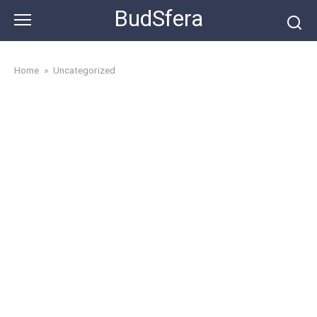
Skip
BudSfera
to
content
Home
»
Uncategorized