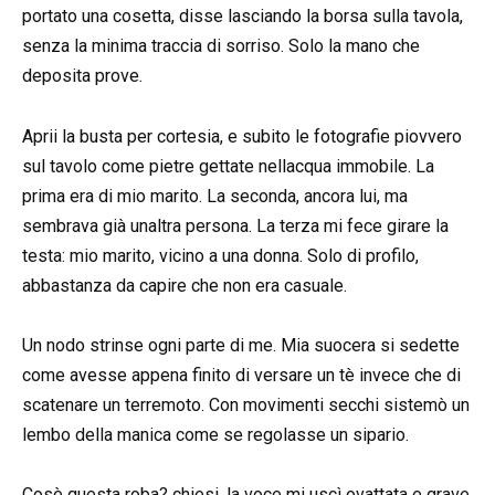
portato una cosetta, disse lasciando la borsa sulla tavola,
senza la minima traccia di sorriso. Solo la mano che
deposita prove.
Aprii la busta per cortesia, e subito le fotografie piovvero
sul tavolo come pietre gettate nellacqua immobile. La
prima era di mio marito. La seconda, ancora lui, ma
sembrava già unaltra persona. La terza mi fece girare la
testa: mio marito, vicino a una donna. Solo di profilo,
abbastanza da capire che non era casuale.
Un nodo strinse ogni parte di me. Mia suocera si sedette
come avesse appena finito di versare un tè invece che di
scatenare un terremoto. Con movimenti secchi sistemò un
lembo della manica come se regolasse un sipario.
Cosè questa roba? chiesi, la voce mi uscì ovattata e grave,