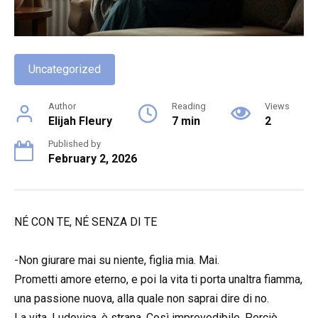
Uncategorized
Author
Reading
Views
Elijah Fleury
7 min
2
Published by
February 2, 2026
NÉ CON TE, NÉ SENZA DI TE
-Non giurare mai su niente, figlia mia. Mai.
Prometti amore eterno, e poi la vita ti porta unaltra fiamma,
una passione nuova, alla quale non saprai dire di no.
La vita, Ludovica, è strana. Così imprevedibile. Perciò,