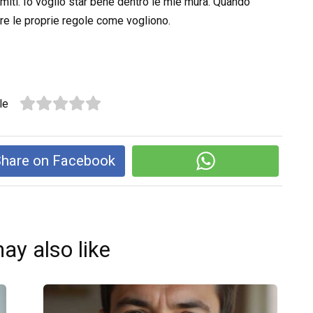
miti. Io voglio star bene dentro le mie mura. Quando
rre le proprie regole come vogliono.
le
hare on Facebook
ay also like