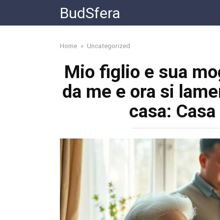
Skip
BudSfera
to
content
Home
»
Uncategorized
Mio figlio e sua mo
da me e ora si lame
casa: Casa 