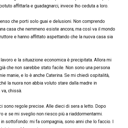
potuto affittarla e guadagnarci, invece lho ceduta a loro.
penso che porti solo guai e delusioni. Non comprendo
na casa che nemmeno esiste ancora; ma così va il mondo
ruttore e hanno affittato aspettando che la nuova casa sia
lavoro e la situazione economica è precipitata. Allora mi
 già che non sarebbe stato facile. Non sono una persona
e manie, e lo è anche Caterina. Se mi chiedi ospitalità,
ché la nuora non abbia voluto stare dalla madre in
 va, chissà.
ci sono regole precise. Alle dieci di sera a letto. Dopo
ro e se mi sveglio non riesco più a riaddormentarmi.
in sottofondo: mi fa compagnia, sono anni che lo faccio. I