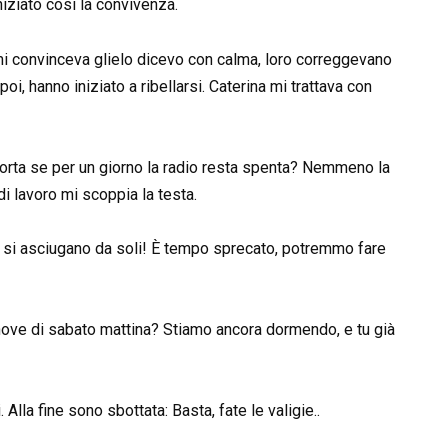
niziato così la convivenza.
 mi convinceva glielo dicevo con calma, loro correggevano
i, hanno iniziato a ribellarsi. Caterina mi trattava con
rta se per un giorno la radio resta spenta? Nemmeno la
 di lavoro mi scoppia la testa.
 si asciugano da soli! È tempo sprecato, potremmo fare
 nove di sabato mattina? Stiamo ancora dormendo, e tu già
Alla fine sono sbottata: Basta, fate le valigie..