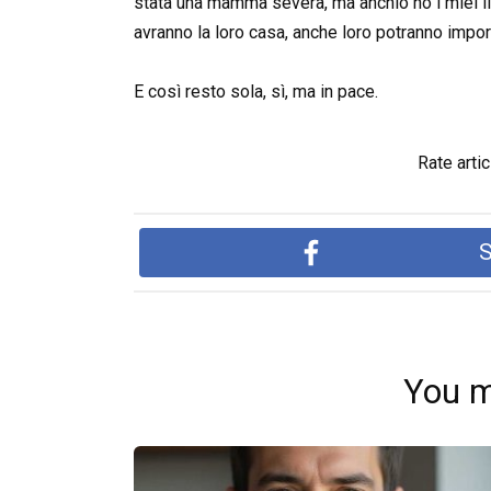
stata una mamma severa, ma anchio ho i miei li
avranno la loro casa, anche loro potranno impo
E così resto sola, sì, ma in pace.
Rate artic
S
You m