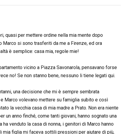
eri, quasi per mettere ordine nella mia mente dopo
to Marco si sono trasferiti da me a Firenze, ed ora
ealtà è semplice: casa mia, regole mie!
appartamento vicino a Piazza Savonarola, pensavano forse
ece no! Se non stanno bene, nessuno li tiene legati qui.
entanni, una decisione che mi è sempre sembrata
 e Marco volevano mettere su famiglia subito e così
stato la vecchia casa di mia madre a Prato. Non era niente
 per un anno finché, come tanti giovani, hanno sognato una
 ha venduto la casa di nonna, i genitori di Marco hanno
 mia figlia mi faceva sottili pressioni per aiutare di più,