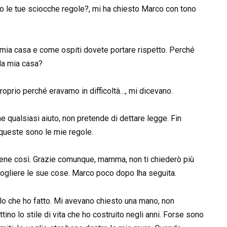
 le tue sciocche regole?, mi ha chiesto Marco con tono
 mia casa e come ospiti dovete portare rispetto. Perché
lla mia casa?
roprio perché eravamo in difficoltà…, mi dicevano.
ne qualsiasi aiuto, non pretende di dettare legge. Fin
, queste sono le mie regole.
 bene così. Grazie comunque, mamma, non ti chiederò più
accogliere le sue cose. Marco poco dopo lha seguita.
llo che ho fatto. Mi avevano chiesto una mano, non
tino lo stile di vita che ho costruito negli anni. Forse sono