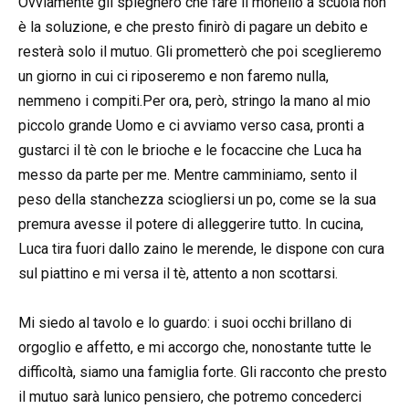
Ovviamente gli spiegherò che fare il monello a scuola non
è la soluzione, e che presto finirò di pagare un debito e
resterà solo il mutuo. Gli prometterò che poi sceglieremo
un giorno in cui ci riposeremo e non faremo nulla,
nemmeno i compiti.Per ora, però, stringo la mano al mio
piccolo grande Uomo e ci avviamo verso casa, pronti a
gustarci il tè con le brioche e le focaccine che Luca ha
messo da parte per me. Mentre camminiamo, sento il
peso della stanchezza sciogliersi un po, come se la sua
premura avesse il potere di alleggerire tutto. In cucina,
Luca tira fuori dallo zaino le merende, le dispone con cura
sul piattino e mi versa il tè, attento a non scottarsi.
Mi siedo al tavolo e lo guardo: i suoi occhi brillano di
orgoglio e affetto, e mi accorgo che, nonostante tutte le
difficoltà, siamo una famiglia forte. Gli racconto che presto
il mutuo sarà lunico pensiero, che potremo concederci