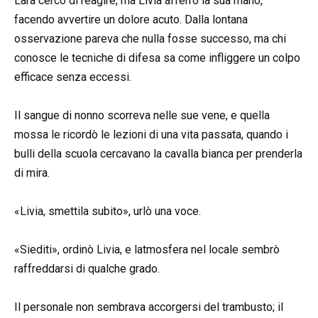
Lara cercò di reagire, ma Livia afferrò la sua mano,
facendo avvertire un dolore acuto. Dalla lontana
osservazione pareva che nulla fosse successo, ma chi
conosce le tecniche di difesa sa come infliggere un colpo
efficace senza eccessi.
Il sangue di nonno scorreva nelle sue vene, e quella
mossa le ricordò le lezioni di una vita passata, quando i
bulli della scuola cercavano la cavalla bianca per prenderla
di mira.
«Livia, smettila subito», urlò una voce.
«Siediti», ordinò Livia, e latmosfera nel locale sembrò
raffreddarsi di qualche grado.
Il personale non sembrava accorgersi del trambusto; il