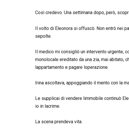
Così credevo. Una settimana dopo, però, scopr
Il volto di Eleonora si offuscò. Non entrò nei par
sepolte.
Il medico mi consigliò un intervento urgente, c
monolocale ereditato da una zia, mai abitato, c
lappartamento e pagare loperazione.
Irina ascoltava, appoggiando il mento con la m
Le supplicai di vendere limmobile continuò Eleon
io in lacrime.
La scena prendeva vita.