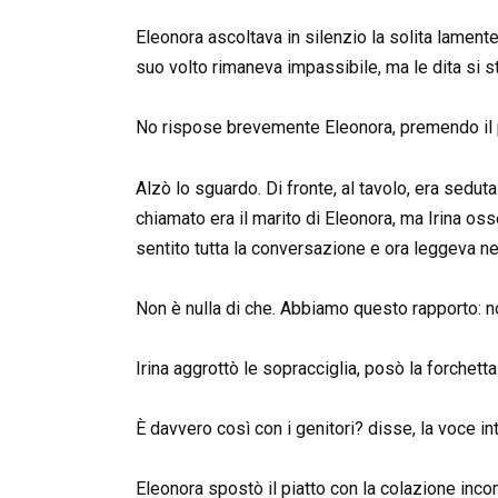
Eleonora ascoltava in silenzio la solita lamente
suo volto rimaneva impassibile, ma le dita si str
No rispose brevemente Eleonora, premendo il p
Alzò lo sguardo. Di fronte, al tavolo, era sedu
chiamato era il marito di Eleonora, ma Irina o
sentito tutta la conversazione e ora leggeva n
Non è nulla di che. Abbiamo questo rapporto: n
Irina aggrottò le sopracciglia, posò la forchetta
È davvero così con i genitori? disse, la voce i
Eleonora spostò il piatto con la colazione incom