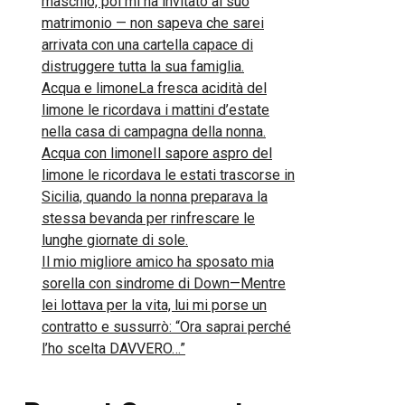
maschio, poi mi ha invitato al suo
matrimonio — non sapeva che sarei
arrivata con una cartella capace di
distruggere tutta la sua famiglia.
Acqua e limoneLa fresca acidità del
limone le ricordava i mattini d’estate
nella casa di campagna della nonna.
Acqua con limoneIl sapore aspro del
limone le ricordava le estati trascorse in
Sicilia, quando la nonna preparava la
stessa bevanda per rinfrescare le
lunghe giornate di sole.
Il mio migliore amico ha sposato mia
sorella con sindrome di Down—Mentre
lei lottava per la vita, lui mi porse un
contratto e sussurrò: “Ora saprai perché
l’ho scelta DAVVERO…”