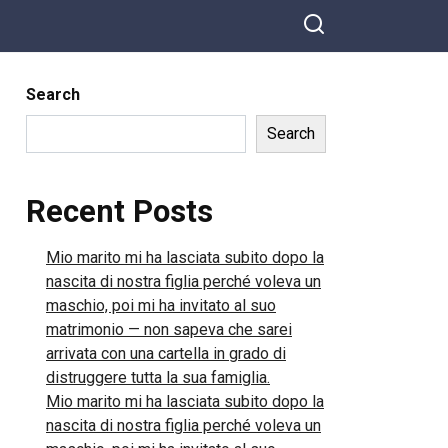
L’arma segreta di Monica era una fiducia
incrollabile in se stessa, in qualsiasi situazione.
Search
Search
Recent Posts
Mio marito mi ha lasciata subito dopo la
nascita di nostra figlia perché voleva un
maschio, poi mi ha invitato al suo
matrimonio — non sapeva che sarei
arrivata con una cartella in grado di
distruggere tutta la sua famiglia.
Mio marito mi ha lasciata subito dopo la
nascita di nostra figlia perché voleva un