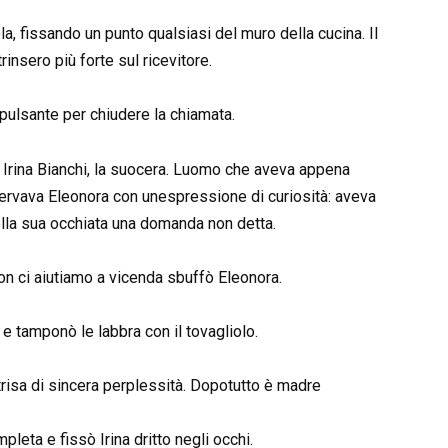
la, fissando un punto qualsiasi del muro della cucina. Il
insero più forte sul ricevitore.
ulsante per chiudere la chiamata.
ta Irina Bianchi, la suocera. Luomo che aveva appena
sservava Eleonora con unespressione di curiosità: aveva
ella sua occhiata una domanda non detta.
on ci aiutiamo a vicenda sbuffò Eleonora.
 e tamponò le labbra con il tovagliolo.
ntrisa di sincera perplessità. Dopotutto è madre
pleta e fissò Irina dritto negli occhi.