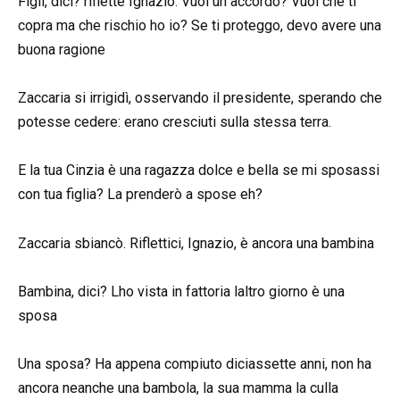
Figli, dici? rifletté Ignazio. Vuoi un accordo? Vuoi che ti
copra ma che rischio ho io? Se ti proteggo, devo avere una
buona ragione
Zaccaria si irrigidì, osservando il presidente, sperando che
potesse cedere: erano cresciuti sulla stessa terra.
E la tua Cinzia è una ragazza dolce e bella se mi sposassi
con tua figlia? La prenderò a spose eh?
Zaccaria sbiancò. Riflettici, Ignazio, è ancora una bambina
Bambina, dici? Lho vista in fattoria laltro giorno è una
sposa
Una sposa? Ha appena compiuto diciassette anni, non ha
ancora neanche una bambola, la sua mamma la culla