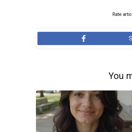
Rate artic
S
You m