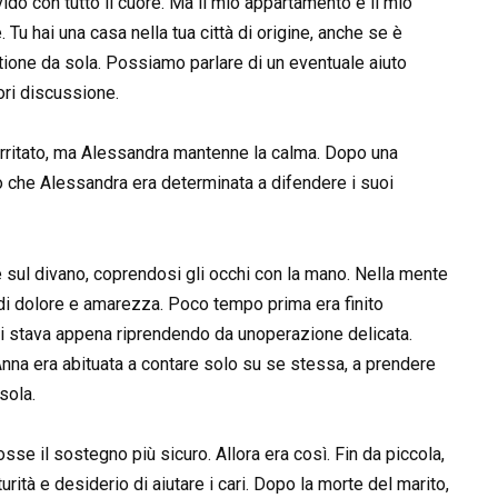
do con tutto il cuore. Ma il mio appartamento è il mio
Tu hai una casa nella tua città di origine, anche se è
estione da sola. Possiamo parlare di un eventuale aiuto
ri discussione.
irritato, ma Alessandra mantenne la calma. Dopo una
no che Alessandra era determinata a difendere i suoi
e sul divano, coprendosi gli occhi con la mano. Nella mente
di dolore e amarezza. Poco tempo prima era finito
e si stava appena riprendendo da unoperazione delicata.
Anna era abituata a contare solo su se stessa, a prendere
sola.
osse il sostegno più sicuro. Allora era così. Fin da piccola,
ità e desiderio di aiutare i cari. Dopo la morte del marito,