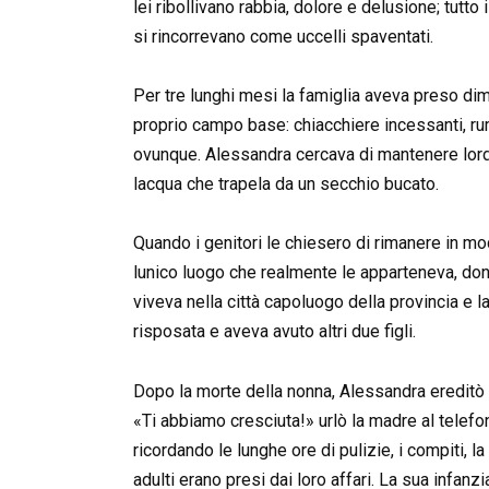
lei ribollivano rabbia, dolore e delusione; tutto 
si rincorrevano come uccelli spaventati.
Per tre lunghi mesi la famiglia aveva preso dim
proprio campo base: chiacchiere incessanti, rum
ovunque. Alessandra cercava di mantenere lord
lacqua che trapela da un secchio bucato.
Quando i genitori le chiesero di rimanere in mod
lunico luogo che realmente le apparteneva, dona
viveva nella città capoluogo della provincia e 
risposata e aveva avuto altri due figli.
Dopo la morte della nonna, Alessandra ereditò 
«Ti abbiamo cresciuta!» urlò la madre al telefo
ricordando le lunghe ore di pulizie, i compiti, l
adulti erano presi dai loro affari. La sua infanzi