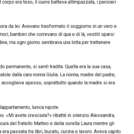
il corpo era teso, il cuore batteva allimpazzata, i pensieri
ora da lei. Avevano trasformato il soggiorno in un vero e
ori, bambini che correvano di qua e di là, vestiti sparsi
ine, ma ogni giorno sembrava una lotta per trattenere
o permanente, si sentì tradita. Quella era la sua casa,
tole dalla cara nonna Giulia. La nonna, madre del padre,
la accoglieva spesso, soprattutto quando la madre si era
lappartamento, lunica nipote.
no. «Mi avete cresciuta?» ribatté in silenzio Alessandra,
a cura del fratello Matteo e della sorella Laura mentre gli
a era passata tra libri, bucato, cucina e lavoro. Aveva capito