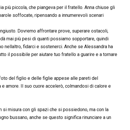
lia più piccola, che piangeva per il fratello. Anna chiuse gli
e parole soffocate, ripensando a innumerevoli scenari
 ingiusto. Dovremo affrontare prove, superare ostacoli,
i dà mai più pesi di quanti possiamo sopportare, quindi
 nellaltro, fidarci e sostenerci. Anche se Alessandra ha
o il possibile per aiutare tuo fratello a guarire e a tornare
to del figlio e delle figlie appese alle pareti del
cità e amore. Il suo cuore accelerò, colmandosi di calore e
n si misura con gli spazi che si possiedono, ma con la
sogno bussano, anche se questo significa rinunciare a un