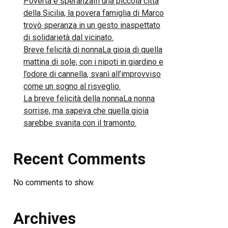
Povertà e speranzaIn una piccola città
della Sicilia, la povera famiglia di Marco
trovò speranza in un gesto inaspettato
di solidarietà dal vicinato.
Breve felicità di nonnaLa gioia di quella
mattina di sole, con i nipoti in giardino e
l’odore di cannella, svanì all’improvviso
come un sogno al risveglio.
La breve felicità della nonnaLa nonna
sorrise, ma sapeva che quella gioia
sarebbe svanita con il tramonto.
Recent Comments
No comments to show.
Archives