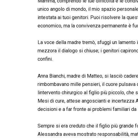
Mamma, comprendo le tue difficoltà e le condivi
unico angolo di mondo, il mio spazio personale. 
intestata ai tuoi genitori. Puoi risolvere la qu
economico, ma la convivenza permanente è fuo
La voce della madre tremò, sfuggì un lamento 
mezzora il dialogo si chiuse; i genitori capiro
confini.
Anna Bianchi, madre di Matteo, si lasciò cader
rimbombavano mille pensieri, il cuore pulsava 
lintervento chirurgico al figlio più piccolo, ch
Mesi di cure, attese angoscianti e incertezza 
decisioni e a far fronte ai problemi familiari da 
Sempre si era creduto che il figlio più grande f
Alessandra aveva mostrato responsabilità, matur