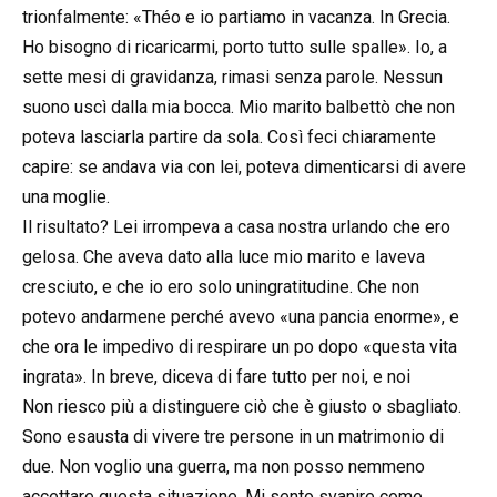
trionfalmente: «Théo e io partiamo in vacanza. In Grecia.
Ho bisogno di ricaricarmi, porto tutto sulle spalle». Io, a
sette mesi di gravidanza, rimasi senza parole. Nessun
suono uscì dalla mia bocca. Mio marito balbettò che non
poteva lasciarla partire da sola. Così feci chiaramente
capire: se andava via con lei, poteva dimenticarsi di avere
una moglie.
Il risultato? Lei irrompeva a casa nostra urlando che ero
gelosa. Che aveva dato alla luce mio marito e laveva
cresciuto, e che io ero solo uningratitudine. Che non
potevo andarmene perché avevo «una pancia enorme», e
che ora le impedivo di respirare un po dopo «questa vita
ingrata». In breve, diceva di fare tutto per noi, e noi
Non riesco più a distinguere ciò che è giusto o sbagliato.
Sono esausta di vivere tre persone in un matrimonio di
due. Non voglio una guerra, ma non posso nemmeno
accettare questa situazione. Mi sento svanire come