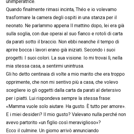
unimperatrice.
Quando finalmente rimasi incinta, Théo e io volevamo
trasformare la camera degli ospiti in una stanza per il
neonato. Ne parlammo appena Il mattino dopo, lei era già
sulla soglia, con due operai al suo fianco e rotoli di carta
da parati sotto il braccio. Non ebbi neanche il tempo di
aprire bocca i lavori erano già iniziati. Secondo i suoi
progetti. I suoi colori. La sua visione. Io mi trovai lì, nella
mia stessa casa, a sentirmi unintrusa.
Gli ho detto centinaia di volte a mio marito che era troppo
opprimente, che non mi sentivo più a casa, che volevo
scegliere io gli oggetti dalla carta da parati al detersivo
per i piatti. Lui rispondeva sempre la stessa frase:
«Mamma vuole solo aiutare. Ha gusto. È tutto per amore».
E i miei desideri? Il mio gusto? Valevano nulla perché non
avevo partorito «un figlio così meraviglioso»?
Ecco il culmine. Un giorno arrivò annunciando