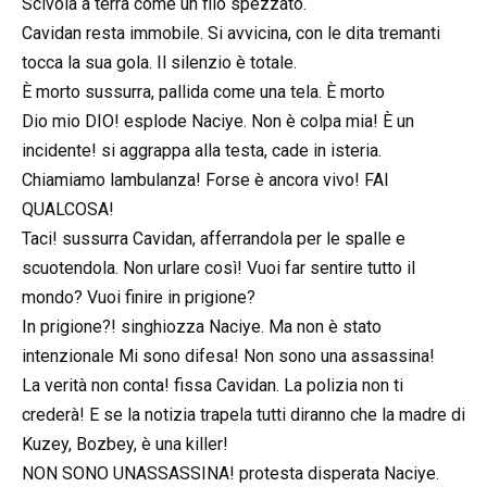
Scivola a terra come un filo spezzato.
Cavidan resta immobile. Si avvicina, con le dita tremanti
tocca la sua gola. Il silenzio è totale.
È morto sussurra, pallida come una tela. È morto
Dio mio DIO! esplode Naciye. Non è colpa mia! È un
incidente! si aggrappa alla testa, cade in isteria.
Chiamiamo lambulanza! Forse è ancora vivo! FAI
QUALCOSA!
Taci! sussurra Cavidan, afferrandola per le spalle e
scuotendola. Non urlare così! Vuoi far sentire tutto il
mondo? Vuoi finire in prigione?
In prigione?! singhiozza Naciye. Ma non è stato
intenzionale Mi sono difesa! Non sono una assassina!
La verità non conta! fissa Cavidan. La polizia non ti
crederà! E se la notizia trapela tutti diranno che la madre di
Kuzey, Bozbey, è una killer!
NON SONO UNASSASSINA! protesta disperata Naciye.