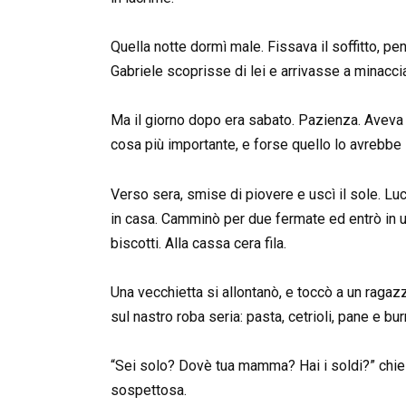
Quella notte dormì male. Fissava il soffitto, p
Gabriele scoprisse di lei e arrivasse a minacci
Ma il giorno dopo era sabato. Pazienza. Aveva t
cosa più importante, e forse quello lo avrebbe 
Verso sera, smise di piovere e uscì il sole. Lu
in casa. Camminò per due fermate ed entrò in u
biscotti. Alla cassa cera fila.
Una vecchietta si allontanò, e toccò a un ragaz
sul nastro roba seria: pasta, cetrioli, pane e bur
“Sei solo? Dovè tua mamma? Hai i soldi?” chies
sospettosa.