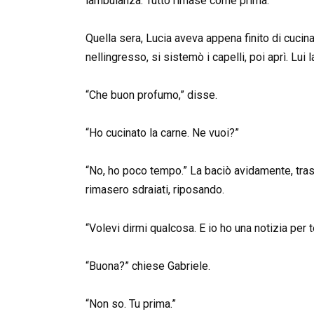
lambulanza. Tutto rimase come prima.
Quella sera, Lucia aveva appena finito di cuci
nellingresso, si sistemò i capelli, poi aprì. Lui l
“Che buon profumo,” disse.
“Ho cucinato la carne. Ne vuoi?”
“No, ho poco tempo.” La baciò avidamente, tras
rimasero sdraiati, riposando.
“Volevi dirmi qualcosa. E io ho una notizia per t
“Buona?” chiese Gabriele.
“Non so. Tu prima.”