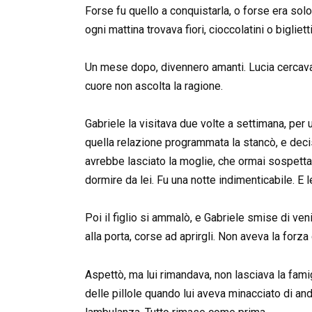
Forse fu quello a conquistarla, o forse era sol
ogni mattina trovava fiori, cioccolatini o bigliet
Un mese dopo, divennero amanti. Lucia cercava 
cuore non ascolta la ragione.
Gabriele la visitava due volte a settimana, per 
quella relazione programmata la stancò, e decise
avrebbe lasciato la moglie, che ormai sospettav
dormire da lei. Fu una notte indimenticabile. E 
Poi il figlio si ammalò, e Gabriele smise di ven
alla porta, corse ad aprirgli. Non aveva la forza 
Aspettò, ma lui rimandava, non lasciava la fam
delle pillole quando lui aveva minacciato di a