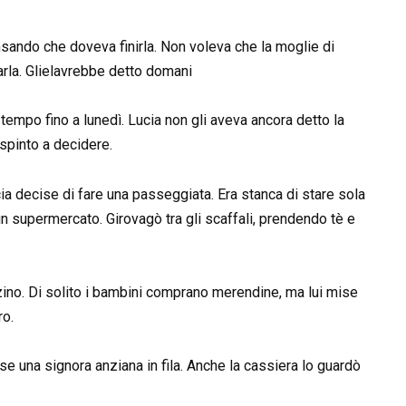
ensando che doveva finirla. Non voleva che la moglie di
arla. Glielavrebbe detto domani
empo fino a lunedì. Lucia non gli aveva ancora detto la
spinto a decidere.
cia decise di fare una passeggiata. Era stanca di stare sola
n supermercato. Girovagò tra gli scaffali, prendendo tè e
zino. Di solito i bambini comprano merendine, ma lui mise
ro.
e una signora anziana in fila. Anche la cassiera lo guardò