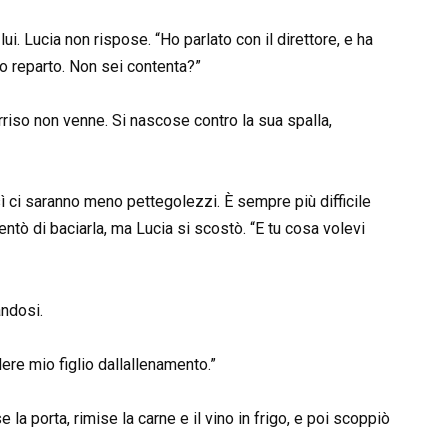
ui. Lucia non rispose. “Ho parlato con il direttore, e ha
ero reparto. Non sei contenta?”
rriso non venne. Si nascose contro la sua spalla,
sì ci saranno meno pettegolezzi. È sempre più difficile
tentò di baciarla, ma Lucia si scostò. “E tu cosa volevi
ndosi.
re mio figlio dallallenamento.”
la porta, rimise la carne e il vino in frigo, e poi scoppiò