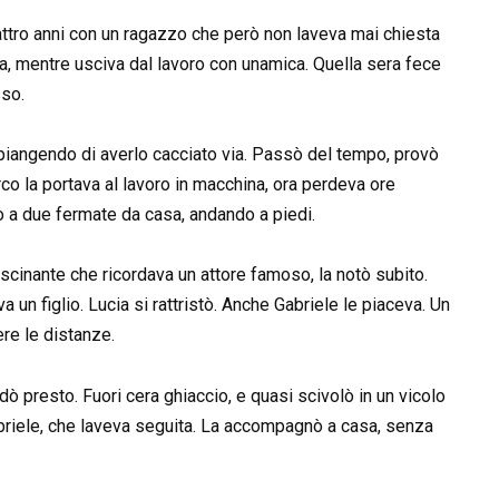
attro anni con un ragazzo che però non laveva mai chiesta
nna, mentre usciva dal lavoro con unamica. Quella sera fece
sso.
mpiangendo di averlo cacciato via. Passò del tempo, provò
rco la portava al lavoro in macchina, ora perdeva ore
o a due fermate da casa, andando a piedi.
fascinante che ricordava un attore famoso, la notò subito.
un figlio. Lucia si rattristò. Anche Gabriele le piaceva. Un
re le distanze.
dò presto. Fuori cera ghiaccio, e quasi scivolò in un vicolo
Gabriele, che laveva seguita. La accompagnò a casa, senza