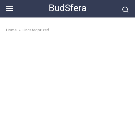
Skip
BudSfera
to
content
Home
»
Uncategorized