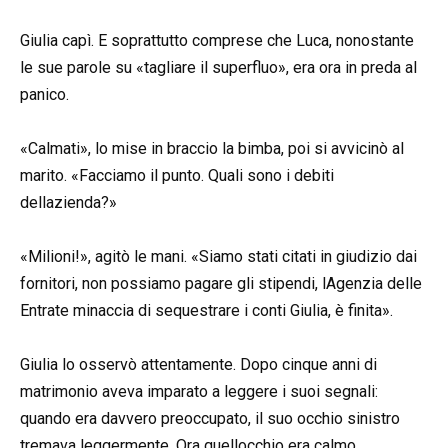
Giulia capì. E soprattutto comprese che Luca, nonostante
le sue parole su «tagliare il superfluo», era ora in preda al
panico.
«Calmati», lo mise in braccio la bimba, poi si avvicinò al
marito. «Facciamo il punto. Quali sono i debiti
dellazienda?»
«Milioni!», agitò le mani. «Siamo stati citati in giudizio dai
fornitori, non possiamo pagare gli stipendi, lAgenzia delle
Entrate minaccia di sequestrare i conti Giulia, è finita».
Giulia lo osservò attentamente. Dopo cinque anni di
matrimonio aveva imparato a leggere i suoi segnali:
quando era davvero preoccupato, il suo occhio sinistro
tremava leggermente. Ora quellocchio era calmo.