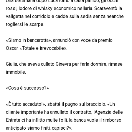
Una settimana dopo Luca tornò a casa pallido, gli occhi
rossi, lodore di whisky economico nellaria. Scaraventò la
valigetta nel corridoio e cadde sulla sedia senza neanche
togliersi le scarpe.
«Siamo in bancarotta», annunciò con voce da premio
Oscar. «Totale e irrevocabile».
Giulia, che aveva cullato Ginevra per farla dormire, rimase
immobile.
«Cosa è successo?»
«È tutto accaduto!», sbatté il pugno sul bracciolo. «Un
cliente importante ha annullato il contratto, lAgenzia delle
Entrate ci ha inflitto multe folli, la banca vuole il rimborso
anticipato siamo finiti, capisci?».