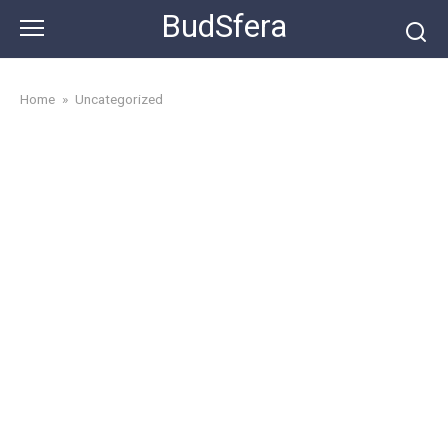
Skip
BudSfera
to
content
Home
»
Uncategorized