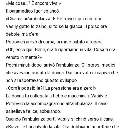
«Ma cosa…? È ancora viva!»
Il paramedico Igor sbiancò.
«Chiama un’ambulanza! E Petrovich, qui subito!»
Vasily gettò lo zaino, si tolse la giacca. Il polso era
debole, ma c’era!
Petrovich arrivò di corsa, si mise subito all’opera:
«Oh, ecco qui! Bene, ora ti riportiamo in vita! Cosa ti era
venuto in mente?»
Pochi minuti dopo, arrivò l’ambulanza. Gli stessi medici
che avevano portato la donna. Dai loro volti si capiva che
non si aspettavano questo sviluppo.
«Com’è possibile?! La pressione era a zero!»
La donna fu collegata a flebo e macchinari. Vasily e
Petrovich la accompagnarono all’ambulanza. Il cane
saltellava felice, abbaiando.
Quando l’ambulanza partì, Vasily si chinò verso il cane:
«Bravo, le hai salvato la vita. Ora dobbiamo aspettare che