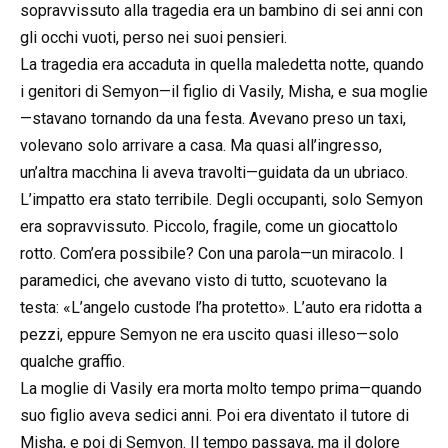
sopravvissuto alla tragedia era un bambino di sei anni con
gli occhi vuoti, perso nei suoi pensieri.
La tragedia era accaduta in quella maledetta notte, quando
i genitori di Semyon—il figlio di Vasily, Misha, e sua moglie
—stavano tornando da una festa. Avevano preso un taxi,
volevano solo arrivare a casa. Ma quasi all’ingresso,
un’altra macchina li aveva travolti—guidata da un ubriaco.
L’impatto era stato terribile. Degli occupanti, solo Semyon
era sopravvissuto. Piccolo, fragile, come un giocattolo
rotto. Com’era possibile? Con una parola—un miracolo. I
paramedici, che avevano visto di tutto, scuotevano la
testa: «L’angelo custode l’ha protetto». L’auto era ridotta a
pezzi, eppure Semyon ne era uscito quasi illeso—solo
qualche graffio.
La moglie di Vasily era morta molto tempo prima—quando
suo figlio aveva sedici anni. Poi era diventato il tutore di
Misha, e poi di Semyon. Il tempo passava, ma il dolore