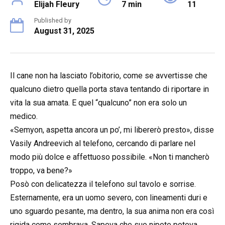
Elijah Fleury
7 min
11
Published by
August 31, 2025
Il cane non ha lasciato l’obitorio, come se avvertisse che
qualcuno dietro quella porta stava tentando di riportare in
vita la sua amata. E quel “qualcuno” non era solo un
medico.
«Semyon, aspetta ancora un po’, mi libererò presto», disse
Vasily Andreevich al telefono, cercando di parlare nel
modo più dolce e affettuoso possibile. «Non ti mancherò
troppo, va bene?»
Posò con delicatezza il telefono sul tavolo e sorrise.
Esternamente, era un uomo severo, con lineamenti duri e
uno sguardo pesante, ma dentro, la sua anima non era così
rigida come sembrava. Sapeva che suo nipote poteva