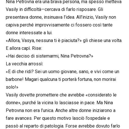
Nina Petrovna era una brava persona, ma spesso metteva
Vasily in difficoltà—cercava di farlo risposare. Gli
presentava donne, insinuava l’idea. All’inizio, Vasily non
capiva perché improvvisamente ci fossero così tante
donne interessate a lui.
«Allora, Vasya, nessuna ti è piaciuta?» gli chiese una volta.
E allora capì. Rise:
«Hai deciso di sistemarmi, Nina Petrovna?»
La vecchia arrossì:
«E di che ridi? Sei un uomo giovane, sano, e vivi come un
barbone! Magari qualcuna ti porterà fortuna, non morirai
solo!»
Vasily dovette promettere che avrebbe «considerato le
donne», purché la vicina lo lasciasse in pace. Ma Nina
Petrovna non era l’unica. Anche altre donne iniziarono a
fare avances. Per questo motivo lasciò l’ospedale e
passò al reparto di patologia. Forse avrebbe dovuto farlo