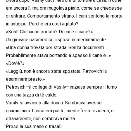
Un’ora dopo, Vasily uscì—era ora di tornare a casa. Il cane
era ancora lì, ma ora mugolava piano, come se chiedesse
di entrare. Comportamento strano. I cani sentono la morte
in anticipo. Perché era così agitato?
«Kohl! Chi hanno portato? Di chi è il cane?»
Un giovane paramedico rispose immediatamente:
«Una donna trovata per strada. Senza documenti.
Probabilmente stava portando a spasso il cane e…»
«Dov’è?»
«Laggiù, non è ancora stata spostata. Petrovich la
esaminerà presto.»
Petrovich—il collega di Vasily—iniziava sempre il turno
con una tazza di tè caldo.
Vasily si avvicinò alla donna. Sembrava avesse
quarant’anni. Il viso era pulito, niente ferite evidenti, e…
stranamente, non sembrava morta.
Prese la sua mano e trasalì: