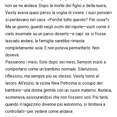
non se ne andava. Dopo la morte del figlio e della nuora,
Vasily aveva quasi perso la voglia di vivere. I suoi pensieri
si perdevano nel caos: «Perché tutto questo? Per cosa?»
Ma un giorno, guardò negli occhi del nipote—vuoti come il
cielo invernale su un parco deserto—e capì: se si fosse
lasciato andare, la famiglia sarebbe rimasta
completamente sola. E non poteva permetterlo. Non
doveva.
Passarono i mesi. Solo dopo sei mesi, Semyon iniziò a
comportarsi come un bambino normale. Silenzioso,
riflessivo, ma sempre più se stesso. Vasily tornò al
lavoro. All’inizio, la vicina Nina Petrovna si occupò del
bambino—una donna gentile con un cuore materno. Aiutava,
sosteneva, assicurandosi che non fossero soli. Più tardi,
quando il ragazzino divenne più autonomo, si limitava a
controllarli—per vedere come andava.