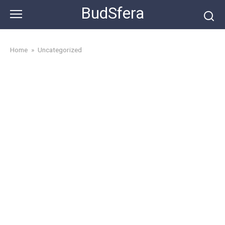
Skip
BudSfera
to
content
Home
»
Uncategorized