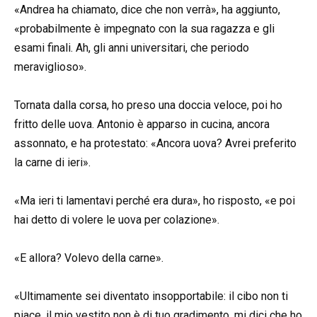
«Andrea ha chiamato, dice che non verrà», ha aggiunto,
«probabilmente è impegnato con la sua ragazza e gli
esami finali. Ah, gli anni universitari, che periodo
meraviglioso».
Tornata dalla corsa, ho preso una doccia veloce, poi ho
fritto delle uova. Antonio è apparso in cucina, ancora
assonnato, e ha protestato: «Ancora uova? Avrei preferito
la carne di ieri».
«Ma ieri ti lamentavi perché era dura», ho risposto, «e poi
hai detto di volere le uova per colazione».
«E allora? Volevo della carne».
«Ultimamente sei diventato insopportabile: il cibo non ti
piace, il mio vestito non è di tuo gradimento, mi dici che ho