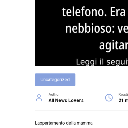
Uncategorized
Author
Read
All News Lovers
21 m
Lappartamento della mamma