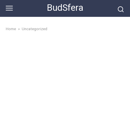
Skip
BudSfera
to
content
Home
»
Uncategorized