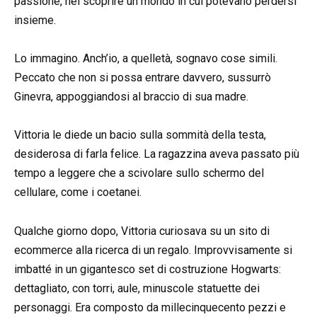
passione, nel scoprire un mondo in cui potevano perdersi
insieme.
Lo immagino. Anch’io, a quelletà, sognavo cose simili.
Peccato che non si possa entrare davvero, sussurrò
Ginevra, appoggiandosi al braccio di sua madre.
Vittoria le diede un bacio sulla sommità della testa,
desiderosa di farla felice. La ragazzina aveva passato più
tempo a leggere che a scivolare sullo schermo del
cellulare, come i coetanei.
Qualche giorno dopo, Vittoria curiosava su un sito di
ecommerce alla ricerca di un regalo. Improvvisamente si
imbatté in un gigantesco set di costruzione Hogwarts:
dettagliato, con torri, aule, minuscole statuette dei
personaggi. Era composto da millecinquecento pezzi e