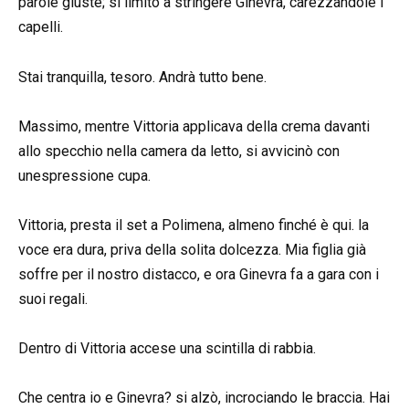
parole giuste; si limitò a stringere Ginevra, carezzandole i
capelli.
Stai tranquilla, tesoro. Andrà tutto bene.
Massimo, mentre Vittoria applicava della crema davanti
allo specchio nella camera da letto, si avvicinò con
unespressione cupa.
Vittoria, presta il set a Polimena, almeno finché è qui. la
voce era dura, priva della solita dolcezza. Mia figlia già
soffre per il nostro distacco, e ora Ginevra fa a gara con i
suoi regali.
Dentro di Vittoria accese una scintilla di rabbia.
Che centra io e Ginevra? si alzò, incrociando le braccia. Hai