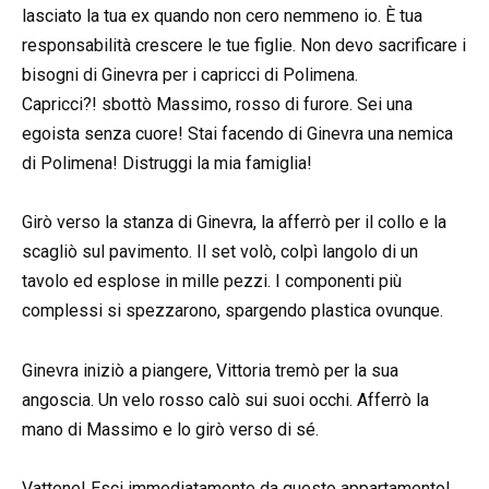
lasciato la tua ex quando non cero nemmeno io. È tua
responsabilità crescere le tue figlie. Non devo sacrificare i
bisogni di Ginevra per i capricci di Polimena.
Capricci?! sbottò Massimo, rosso di furore. Sei una
egoista senza cuore! Stai facendo di Ginevra una nemica
di Polimena! Distruggi la mia famiglia!
Girò verso la stanza di Ginevra, la afferrò per il collo e la
scagliò sul pavimento. Il set volò, colpì langolo di un
tavolo ed esplose in mille pezzi. I componenti più
complessi si spezzarono, spargendo plastica ovunque.
Ginevra iniziò a piangere, Vittoria tremò per la sua
angoscia. Un velo rosso calò sui suoi occhi. Afferrò la
mano di Massimo e lo girò verso di sé.
Vattene! Esci immediatamente da questo appartamento!