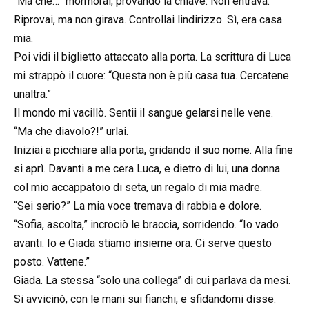
“Ma che…” mormorai, provando la chiave. Non entrava.
Riprovai, ma non girava. Controllai lindirizzo. Sì, era casa
mia.
Poi vidi il biglietto attaccato alla porta. La scrittura di Luca
mi strappò il cuore: “Questa non è più casa tua. Cercatene
unaltra.”
Il mondo mi vacillò. Sentii il sangue gelarsi nelle vene.
“Ma che diavolo?!” urlai.
Iniziai a picchiare alla porta, gridando il suo nome. Alla fine
si aprì. Davanti a me cera Luca, e dietro di lui, una donna
col mio accappatoio di seta, un regalo di mia madre.
“Sei serio?” La mia voce tremava di rabbia e dolore.
“Sofia, ascolta,” incrociò le braccia, sorridendo. “Io vado
avanti. Io e Giada stiamo insieme ora. Ci serve questo
posto. Vattene.”
Giada. La stessa “solo una collega” di cui parlava da mesi.
Si avvicinò, con le mani sui fianchi, e sfidandomi disse: