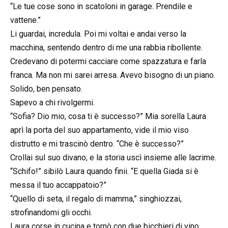
“Le tue cose sono in scatoloni in garage. Prendile e
vattene.”
Li guardai, incredula. Poi mi voltai e andai verso la
macchina, sentendo dentro di me una rabbia ribollente.
Credevano di potermi cacciare come spazzatura e farla
franca. Ma non mi sarei arresa. Avevo bisogno di un piano.
Solido, ben pensato.
Sapevo a chi rivolgermi.
“Sofia? Dio mio, cosa ti è successo?” Mia sorella Laura
aprì la porta del suo appartamento, vide il mio viso
distrutto e mi trascinò dentro. “Che è successo?”
Crollai sul suo divano, e la storia uscì insieme alle lacrime.
“Schifo!” sibilò Laura quando finii. “E quella Giada si è
messa il tuo accappatoio?”
“Quello di seta, il regalo di mamma,” singhiozzai,
strofinandomi gli occhi.
Laura corse in cucina e tornò con due bicchieri di vino.