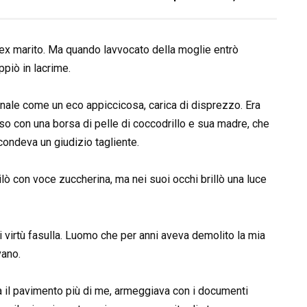
 lex marito. Ma quando lavvocato della moglie entrò
ppiò in lacrime.
bunale come un eco appiccicosa, carica di disprezzo. Era
so con una borsa di pelle di coccodrillo e sua madre, che
condeva un giudizio tagliente.
ilò con voce zuccherina, ma nei suoi occhi brillò una luce
i virtù fasulla. Luomo che per anni aveva demolito la mia
vano.
va il pavimento più di me, armeggiava con i documenti