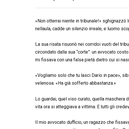
«Non otterrai niente in tribunale!» sghignazzò
nellaula, cadde un silenzio irreale, e luomo sco
La sua risata risuonò nei corridoi vuoti del tri
circondato dalla sua “corte”: un avvocato costo
mi fissava con una falsa pietà dietro cui si nas
«Vogliamo solo che tu lasci Dario in pace», sib
velenosa. «Ha già sofferto abbastanza.»
Lo guardai, quel viso curato, quella maschera d
vita ora si atteggiava a vittima. E tutti gli crede
Il mio avvocato dufficio, un ragazzo che fissa