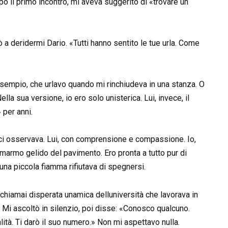
 il primo incontro, mi aveva suggerito di «trovare un
 a deridermi Dario. «Tutti hanno sentito le tue urla. Come
sempio, che urlavo quando mi rinchiudeva in una stanza. O
la sua versione, io ero solo unisterica. Lui, invece, il
 per anni.
 ci osservava. Lui, con comprensione e compassione. Io,
marmo gelido del pavimento. Ero pronta a tutto pur di
 una piccola fiamma rifiutava di spegnersi.
, chiamai disperata unamica delluniversità che lavorava in
. Mi ascoltò in silenzio, poi disse: «Conosco qualcuno.
ità. Ti darò il suo numero.» Non mi aspettavo nulla.