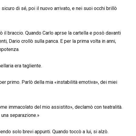
sicuro di sé, poi il nuovo arrivato, e nei suoi occhi brillò
rò il braccio. Quando Carlo aprse la cartella e posò davanti
i, Dario crollò sulla panca. E per la prima volta in anni,
impotenza.
llaria era tagliente.
per primo. Parlò della mia «instabilità emotiva», dei miei
ome immacolato del mio assistito», declamò con teatralità.
o una separazione.»
endo solo brevi appunti. Quando toccò a lui, si alzò.