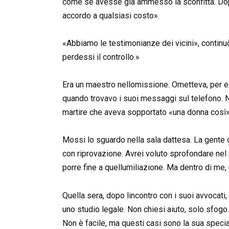
come se avesse già ammesso la sconfitta. Dopo
accordo a qualsiasi costo».
«Abbiamo le testimonianze dei vicini», continuò
perdessi il controllo.»
Era un maestro nellomissione. Ometteva, per e
quando trovavo i suoi messaggi sul telefono. Nel
martire che aveva sopportato «una donna così»
Mossi lo sguardo nella sala dattesa. La gente
con riprovazione. Avrei voluto sprofondare nel 
porre fine a quellumiliazione. Ma dentro di me,
Quella sera, dopo lincontro con i suoi avvocati
uno studio legale. Non chiesi aiuto, solo sfogo
Non è facile, ma questi casi sono la sua special