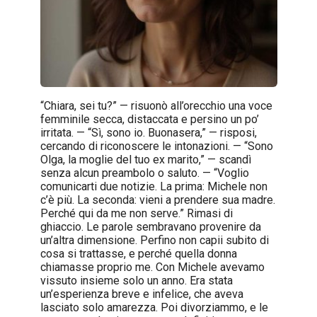
“Chiara, sei tu?” — risuonò all’orecchio una voce
femminile secca, distaccata e persino un po’
irritata. — “Sì, sono io. Buonasera,” — risposi,
cercando di riconoscere le intonazioni. — “Sono
Olga, la moglie del tuo ex marito,” — scandì
senza alcun preambolo o saluto. — “Voglio
comunicarti due notizie. La prima: Michele non
c’è più. La seconda: vieni a prendere sua madre.
Perché qui da me non serve.” Rimasi di
ghiaccio. Le parole sembravano provenire da
un’altra dimensione. Perfino non capii subito di
cosa si trattasse, e perché quella donna
chiamasse proprio me. Con Michele avevamo
vissuto insieme solo un anno. Era stata
un’esperienza breve e infelice, che aveva
lasciato solo amarezza. Poi divorziammo, e le