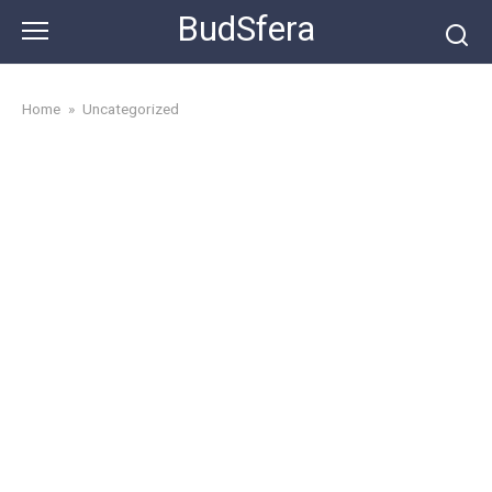
Skip
BudSfera
to
content
Home
»
Uncategorized