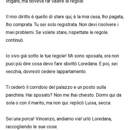
litigare, ma doveva far valere le regole.
Il mio diritto è quello di stare qui, è la mia casa, lho pagata,
lho comprata. Tu sei solo registrata. Non devi risolvere i
miei problemi. Se volete stare, rispettate le regole.
continuò.
Io vivo già sotto le tue regole! Mi sono sposata, ora non
puoi più dire cosa devo fare sbottò Loredana. E poi, sei
vecchia, dovresti cedere lappartamento.
Ti cederò il corridoio del palazzo e un posto sulla
panchina. Hai sposato? Non me lhai chiesto. Dormi qui da
sola o con il marito, ma non qui. replicò Luisa, secca.
Sei una porca! Vincenzo, andiamo via! urlò Loredana,
raccogliendo le sue cose.