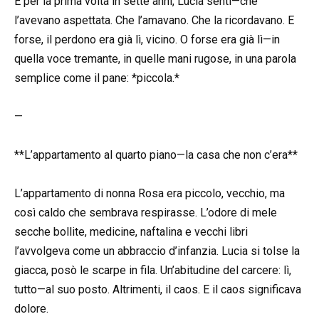
E per la prima volta in sette anni, Lucia sentì—che
l’avevano aspettata. Che l’amavano. Che la ricordavano. E
forse, il perdono era già lì, vicino. O forse era già lì—in
quella voce tremante, in quelle mani rugose, in una parola
semplice come il pane: *piccola.*
—
**L’appartamento al quarto piano—la casa che non c’era**
L’appartamento di nonna Rosa era piccolo, vecchio, ma
così caldo che sembrava respirasse. L’odore di mele
secche bollite, medicine, naftalina e vecchi libri
l’avvolgeva come un abbraccio d’infanzia. Lucia si tolse la
giacca, posò le scarpe in fila. Un’abitudine del carcere: lì,
tutto—al suo posto. Altrimenti, il caos. E il caos significava
dolore.