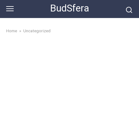
Skip
BudSfera
to
content
Home
»
Uncategorized