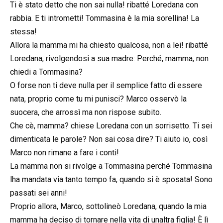
Ti è stato detto che non sai nulla! ribatté Loredana con
rabbia. E ti intrometti! Tommasina è la mia sorellina! La
stessa!
Allora la mamma mi ha chiesto qualcosa, non a lei! ribatté
Loredana, rivolgendosi a sua madre: Perché, mamma, non
chiedi a Tommasina?
O forse non ti deve nulla per il semplice fatto di essere
nata, proprio come tu mi punisci? Marco osservò la
suocera, che arrossì ma non rispose subito.
Che cè, mamma? chiese Loredana con un sorrisetto. Ti sei
dimenticata le parole? Non sai cosa dire? Ti aiuto io, così
Marco non rimane a fare i conti!
La mamma non si rivolge a Tommasina perché Tommasina
lha mandata via tanto tempo fa, quando si è sposata! Sono
passati sei anni!
Proprio allora, Marco, sottolineò Loredana, quando la mia
mamma ha deciso di tornare nella vita di unaltra figlia! È lì