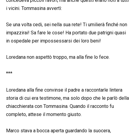
concedeva piccoli favori, ma anche questi erano noti a tutti
i vicini. Tommasina avvertì:
Se una volta cedi, sei nella sua rete! Ti umilierà finché non
impazzirai! Sa fare le cose! Ha portato due patrigni quasi
in ospedale per impossessarsi dei loro beni!
Loredana non aspettò troppo, ma alla fine lo fece.
***
Loredana alla fine convinse il padre a raccontarle lintera
storia di cui era testimone, ma solo dopo che le parlò della
chiacchierata con Tommasina. Quando il racconto fu
completo, attese il momento giusto.
Marco stava a bocca aperta guardando la suocera,