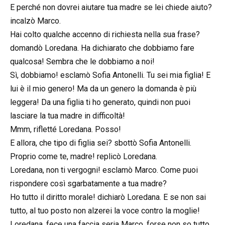
E perché non dovrei aiutare tua madre se lei chiede aiuto?
incalzò Marco.
Hai colto qualche accenno di richiesta nella sua frase?
domandò Loredana. Ha dichiarato che dobbiamo fare
qualcosa! Sembra che le dobbiamo a noi!
Sì, dobbiamo! esclamò Sofia Antonelli. Tu sei mia figlia! E
lui è il mio genero! Ma da un genero la domanda è più
leggera! Da una figlia ti ho generato, quindi non puoi
lasciare la tua madre in difficoltà!
Mmm, rifletté Loredana. Posso!
E allora, che tipo di figlia sei? sbottò Sofia Antonelli.
Proprio come te, madre! replicò Loredana.
Loredana, non ti vergogni! esclamò Marco. Come puoi
rispondere così sgarbatamente a tua madre?
Ho tutto il diritto morale! dichiarò Loredana. E se non sai
tutto, al tuo posto non alzerei la voce contro la moglie!
Loredana, fece una faccia seria Marco, forse non so tutto,