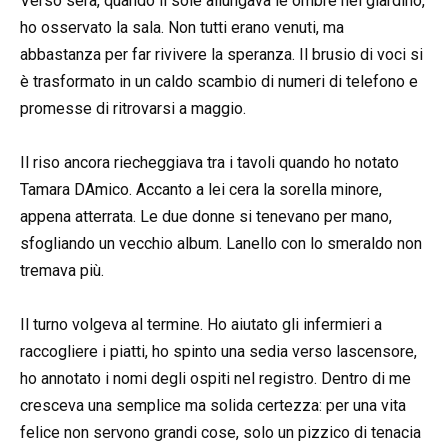
Verso sera, quando il sole allungava le ombre nel giardino,
ho osservato la sala. Non tutti erano venuti, ma
abbastanza per far rivivere la speranza. Il brusio di voci si
è trasformato in un caldo scambio di numeri di telefono e
promesse di ritrovarsi a maggio.
Il riso ancora riecheggiava tra i tavoli quando ho notato
Tamara DAmico. Accanto a lei cera la sorella minore,
appena atterrata. Le due donne si tenevano per mano,
sfogliando un vecchio album. Lanello con lo smeraldo non
tremava più.
Il turno volgeva al termine. Ho aiutato gli infermieri a
raccogliere i piatti, ho spinto una sedia verso lascensore,
ho annotato i nomi degli ospiti nel registro. Dentro di me
cresceva una semplice ma solida certezza: per una vita
felice non servono grandi cose, solo un pizzico di tenacia