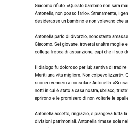
Giacomo rifiutò. «Questo bambino non sarà mai 
Antonella, non posso farlo». Stranamente, i gen
desiderasse un bambino e non volevano che un
Antonella parlò di divorzio, nonostante amasse 
Giacomo. Sei giovane, troverai unaltra moglie e
collega fresca di assunzione, capì che il suo de
Il dialogo fu doloroso per lui; sentiva di tradir
Meriti una vita migliore. Non colpevolizzarti».
suoceri vennero a consolare Antonella: «Scusaci
notti in cui è stato a casa nostra, ubriaco, tr
aprirono e le promisero di non voltarle le spall
Antonella accettò, ringraziò, e piangeva tutta
divisioni patrimoniali. Antonella rimase sola n