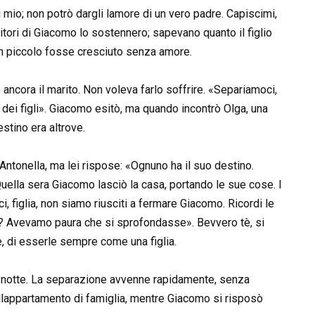
mio; non potrò dargli lamore di un vero padre. Capiscimi,
itori di Giacomo lo sostennero; sapevano quanto il figlio
 piccolo fosse cresciuto senza amore.
ancora il marito. Non voleva farlo soffrire. «Separiamoci,
 dei figli». Giacomo esitò, ma quando incontrò Olga, una
stino era altrove.
e Antonella, ma lei rispose: «Ognuno ha il suo destino.
 Quella sera Giacomo lasciò la casa, portando le sue cose. I
, figlia, non siamo riusciti a fermare Giacomo. Ricordi le
iste? Avevamo paura che si sprofondasse». Bevvero tè, si
e, di esserle sempre come una figlia.
 la notte. La separazione avvenne rapidamente, senza
ellappartamento di famiglia, mentre Giacomo si risposò