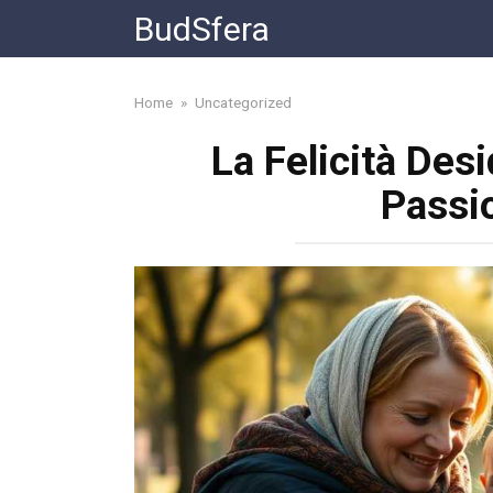
Skip
BudSfera
to
content
Home
»
Uncategorized
La Felicità Desi
Passi