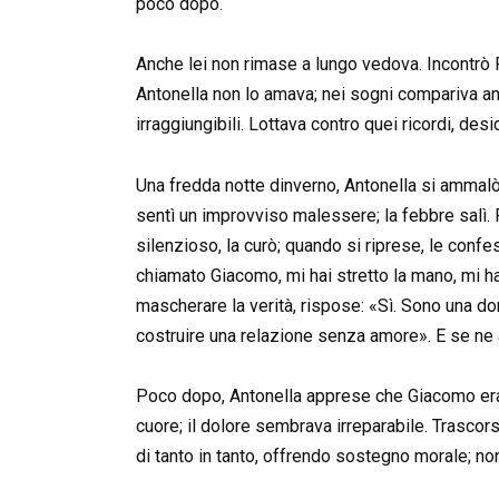
poco dopo.
Anche lei non rimase a lungo vedova. Incontrò 
Antonella non lo amava; nei sogni compariva anc
irraggiungibili. Lottava contro quei ricordi, des
Una fredda notte dinverno, Antonella si ammal
sentì un improvviso malessere; la febbre salì. 
silenzioso, la curò; quando si riprese, le confe
chiamato Giacomo, mi hai stretto la mano, mi ha
mascherare la verità, rispose: «Sì. Sono una do
costruire una relazione senza amore». E se ne
Poco dopo, Antonella apprese che Giacomo era di
cuore; il dolore sembrava irreparabile. Trascors
di tanto in tanto, offrendo sostegno morale; non