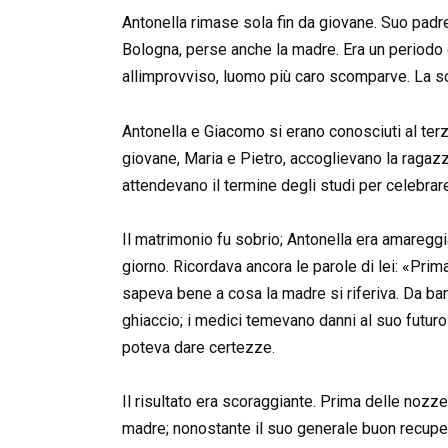
Antonella rimase sola fin da giovane. Suo padre
Bologna, perse anche la madre. Era un periodo 
allimprovviso, luomo più caro scomparve. La so
Antonella e Giacomo si erano conosciuti al terz
giovane, Maria e Pietro, accoglievano la ragazza
attendevano il termine degli studi per celebrare
Il matrimonio fu sobrio; Antonella era amareggi
giorno. Ricordava ancora le parole di lei: «Prima 
sapeva bene a cosa la madre si riferiva. Da ba
ghiaccio; i medici temevano danni al suo futuro
poteva dare certezze.
Il risultato era scoraggiante. Prima delle nozz
madre; nonostante il suo generale buon recupero,