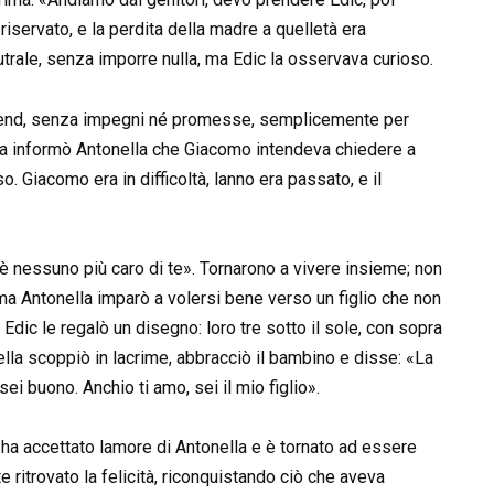
iservato, e la perdita della madre a quelletà era
trale, senza imporre nulla, ma Edic la osservava curioso.
eekend, senza impegni né promesse, semplicemente per
aria informò Antonella che Giacomo intendeva chiedere a
. Giacomo era in difficoltà, lanno era passato, e il
è nessuno più caro di te». Tornarono a vivere insieme; non
ma Antonella imparò a volersi bene verso un figlio che non
dic le regalò un disegno: loro tre sotto il sole, con sopra
lla scoppiò in lacrime, abbracciò il bambino e disse: «La
ei buono. Anchio ti amo, sei il mio figlio».
ha accettato lamore di Antonella e è tornato ad essere
 ritrovato la felicità, riconquistando ciò che aveva