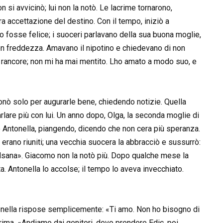
n si avvicinò; lui non la notò. Le lacrime tornarono,
 accettazione del destino. Con il tempo, iniziò a
o fosse felice; i suoceri parlavano della sua buona moglie,
 con freddezza. Amavano il nipotino e chiedevano di non
 rancore; non mi ha mai mentito. Lho amato a modo suo, e
nò solo per augurarle bene, chiedendo notizie. Quella
rlare più con lui. Un anno dopo, Olga, la seconda moglie di
Antonella, piangendo, dicendo che non cera più speranza.
i erano riuniti; una vecchia suocera la abbracciò e sussurrò:
malsana». Giacomo non la notò più. Dopo qualche mese la
a. Antonella lo accolse; il tempo lo aveva invecchiato.
onella rispose semplicemente: «Ti amo. Non ho bisogno di
rima. «Andiamo dai genitori, devo prendere Edic, poi