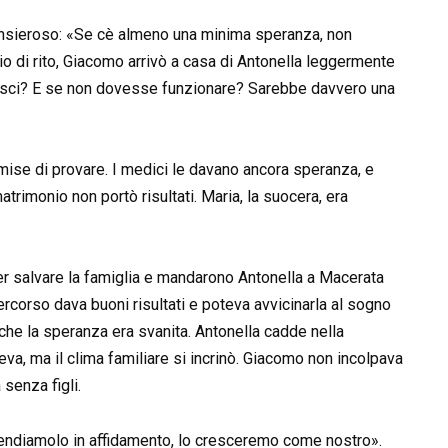
ensieroso: «Se cè almeno una minima speranza, non
o di rito, Giacomo arrivò a casa di Antonella leggermente
 capisci? E se non dovesse funzionare? Sarebbe davvero una
omise di provare. I medici le davano ancora speranza, e
trimonio non portò risultati. Maria, la suocera, era
er salvare la famiglia e mandarono Antonella a Macerata
rcorso dava buoni risultati e poteva avvicinarla al sogno
 che la speranza era svanita. Antonella cadde nella
, ma il clima familiare si incrinò. Giacomo non incolpava
 senza figli.
endiamolo in affidamento, lo cresceremo come nostro».