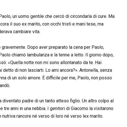
Paolo, un uomo gentile che cercò di circondarla di cure. Ma
ora il suo ex marito, con occhi tristi e mani tese, ma
iderava cambiare vita.
ò gravemente. Dopo aver preparato la cena per Paolo,
Paolo chiamò lambulanza e la tenne a letto. Il giorno dopo,
ssò: «Quella notte non mi sono allontanato da te. Hai
i detto di non lasciarti. Lo ami ancora?». Antonella, senza
nna di un solo amore. È difficile per me, Paolo, non posso
 andò.
ventato padre di un tanto atteso figlio. Un altro colpo al
e tre anni in una nebbia. I genitori di Giacomo la visitarono
 nutriva rancore né verso di loro né verso lex marito.