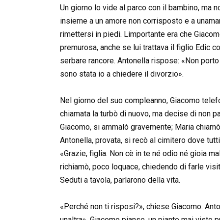
Un giorno lo vide al parco con il bambino, ma no
insieme a un amore non corrisposto e a unamara
rimettersi in piedi. Limportante era che Giacom
premurosa, anche se lui trattava il figlio Edic
serbare rancore. Antonella rispose: «Non porto
sono stata io a chiedere il divorzio».
Nel giorno del suo compleanno, Giacomo telefo
chiamata la turbò di nuovo, ma decise di non pa
Giacomo, si ammalò gravemente; Maria chiamò 
Antonella, provata, si recò al cimitero dove tutt
«Grazie, figlia. Non cè in te né odio né gioia 
richiamò, poco loquace, chiedendo di farle visit
Seduti a tavola, parlarono della vita.
«Perché non ti risposi?», chiese Giacomo. Ant
unaltra». Giacomo pianse, un pianto mai visto p